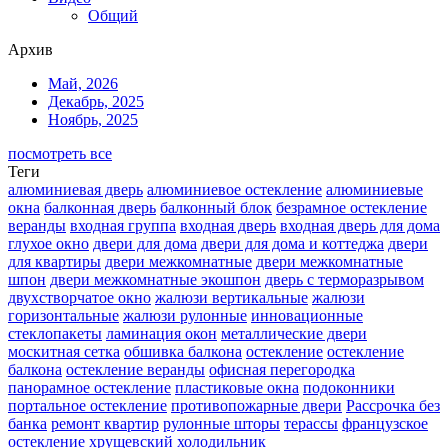
Общий
Архив
Май, 2026
Декабрь, 2025
Ноябрь, 2025
посмотреть все
Теги
алюминиевая дверь
алюминиевое остекление
алюминиевые
окна
балконная дверь
балконный блок
безрамное остекление
веранды
входная группа
входная дверь
входная дверь для дома
глухое окно
двери для дома
двери для дома и коттеджа
двери
для квартиры
двери межкомнатные
двери межкомнатные
шпон
двери межкомнатные экошпон
дверь с терморазрывом
двухстворчатое окно
жалюзи вертикальные
жалюзи
горизонтальные
жалюзи рулонные
инновационные
стеклопакеты
ламинация окон
металлические двери
москитная сетка
обшивка балкона
остекление
остекление
балкона
остекление веранды
офисная перегородка
панорамное остекление
пластиковые окна
подоконники
портальное остекление
противопожарные двери
Рассрочка без
банка
ремонт квартир
рулонные шторы
терассы
французское
остекление
хрущевский холодильник