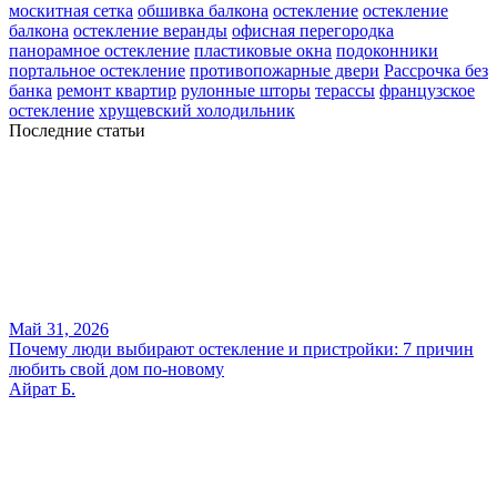
москитная сетка
обшивка балкона
остекление
остекление
балкона
остекление веранды
офисная перегородка
панорамное остекление
пластиковые окна
подоконники
портальное остекление
противопожарные двери
Рассрочка без
банка
ремонт квартир
рулонные шторы
терассы
французское
остекление
хрущевский холодильник
Последние статьи
Май 31, 2026
Почему люди выбирают остекление и пристройки: 7 причин
любить свой дом по-новому
Айрат Б.