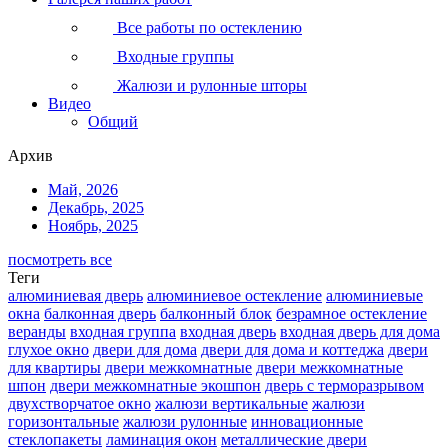
Все работы по остеклению
Входные группы
Жалюзи и рулонные шторы
Видео
Общий
Архив
Май, 2026
Декабрь, 2025
Ноябрь, 2025
посмотреть все
Теги
алюминиевая дверь
алюминиевое остекление
алюминиевые
окна
балконная дверь
балконный блок
безрамное остекление
веранды
входная группа
входная дверь
входная дверь для дома
глухое окно
двери для дома
двери для дома и коттеджа
двери
для квартиры
двери межкомнатные
двери межкомнатные
шпон
двери межкомнатные экошпон
дверь с терморазрывом
двухстворчатое окно
жалюзи вертикальные
жалюзи
горизонтальные
жалюзи рулонные
инновационные
стеклопакеты
ламинация окон
металлические двери