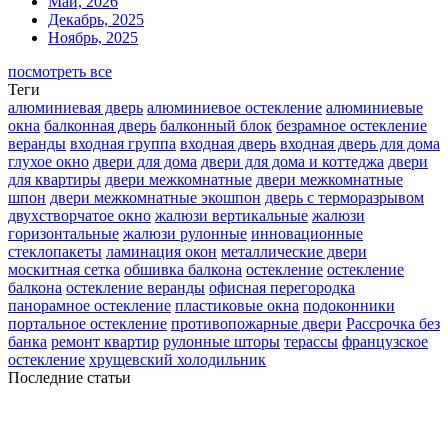
Май, 2026
Декабрь, 2025
Ноябрь, 2025
посмотреть все
Теги
алюминиевая дверь
алюминиевое остекление
алюминиевые
окна
балконная дверь
балконный блок
безрамное остекление
веранды
входная группа
входная дверь
входная дверь для дома
глухое окно
двери для дома
двери для дома и коттеджа
двери
для квартиры
двери межкомнатные
двери межкомнатные
шпон
двери межкомнатные экошпон
дверь с терморазрывом
двухстворчатое окно
жалюзи вертикальные
жалюзи
горизонтальные
жалюзи рулонные
инновационные
стеклопакеты
ламинация окон
металлические двери
москитная сетка
обшивка балкона
остекление
остекление
балкона
остекление веранды
офисная перегородка
панорамное остекление
пластиковые окна
подоконники
портальное остекление
противопожарные двери
Рассрочка без
банка
ремонт квартир
рулонные шторы
терассы
французское
остекление
хрущевский холодильник
Последние статьи