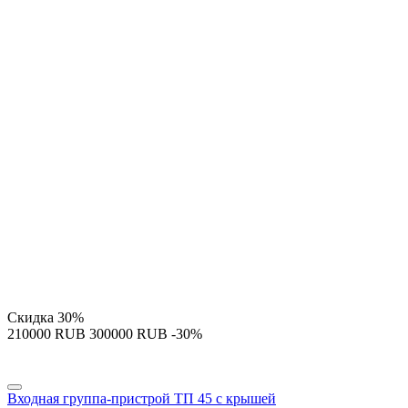
Скидка
30%
‍210000‍
RUB
‍300000‍
RUB
-30%
Входная группа-пристрой ТП 45 с крышей