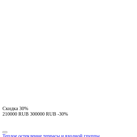
Скидка
30%
‍210000‍
RUB
‍300000‍
RUB
-30%
Теплое остекление террасы и входной группы