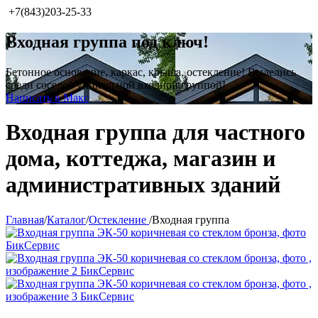
+7(843)203-25-33
Входная группа под ключ!
Бетонное основание, каркас, крыша, остекление! Выделись
среди соседей уникальной входной группой!
Написать в Макс
Входная группа для частного
дома, коттеджа, магазин и
административных зданий
Главная
/
Каталог
/
Остекление
/
Входная группа