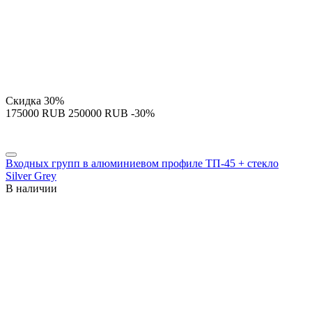
Скидка
30%
‍175000‍
RUB
‍250000‍
RUB
-30%
Входных групп в алюминиевом профиле ТП-45 + стекло
Silver Grey
В наличии