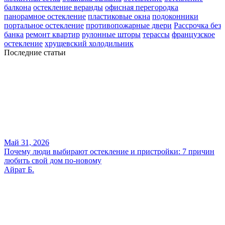
балкона
остекление веранды
офисная перегородка
панорамное остекление
пластиковые окна
подоконники
портальное остекление
противопожарные двери
Рассрочка без
банка
ремонт квартир
рулонные шторы
терассы
французское
остекление
хрущевский холодильник
Последние статьи
Май 31, 2026
Почему люди выбирают остекление и пристройки: 7 причин
любить свой дом по-новому
Айрат Б.