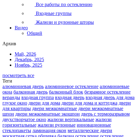
Все работы по остеклению
Входные группы
Жалюзи и рулонные шторы
Видео
Общий
Архив
Май, 2026
Декабрь, 2025
Ноябрь, 2025
посмотреть все
Теги
алюминиевая дверь
алюминиевое остекление
алюминиевые
окна
балконная дверь
балконный блок
безрамное остекление
веранды
входная группа
входная дверь
входная дверь для дома
глухое окно
двери для дома
двери для дома и коттеджа
двери
для квартиры
двери межкомнатные
двери межкомнатные
шпон
двери межкомнатные экошпон
дверь с терморазрывом
двухстворчатое окно
жалюзи вертикальные
жалюзи
горизонтальные
жалюзи рулонные
инновационные
стеклопакеты
ламинация окон
металлические двери
москитная сетка
обшивка балкона
остекление
остекление