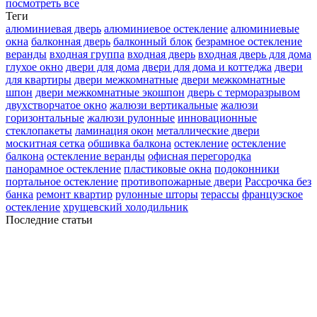
посмотреть все
Теги
алюминиевая дверь
алюминиевое остекление
алюминиевые
окна
балконная дверь
балконный блок
безрамное остекление
веранды
входная группа
входная дверь
входная дверь для дома
глухое окно
двери для дома
двери для дома и коттеджа
двери
для квартиры
двери межкомнатные
двери межкомнатные
шпон
двери межкомнатные экошпон
дверь с терморазрывом
двухстворчатое окно
жалюзи вертикальные
жалюзи
горизонтальные
жалюзи рулонные
инновационные
стеклопакеты
ламинация окон
металлические двери
москитная сетка
обшивка балкона
остекление
остекление
балкона
остекление веранды
офисная перегородка
панорамное остекление
пластиковые окна
подоконники
портальное остекление
противопожарные двери
Рассрочка без
банка
ремонт квартир
рулонные шторы
терассы
французское
остекление
хрущевский холодильник
Последние статьи