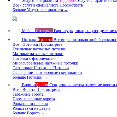
Услуги специалиста
Под ключ
Услуги с гарантией ка
Все - Услуги специалиста
Просмотреть
Больше Услуги специалиста
→
Мебель
Интерьер
Гарнитуры, шкафы-купэ, детские 
Потолки
Красота
Все виды потолков любой сложно
Все - Потолки
Просмотреть
Глянцевые натяжные потолки
Матовые натяжные потолки
Потолки с фотопечатью
Многоуровневые натяжные потолки
Сатиновые Натяжные Потолки
Освещение - потолочные светильники
Больше Потолки
→
Ворота
Удобно
Секционные автоматические ворота 
Все - Ворота
Просмотреть
Гаражные ворота
Промышленные ворота
Рольставни на окна
Рольставни на двери
Больше Ворота
→