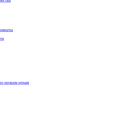
чества
комнаты
сти
по низким ценам