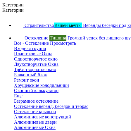
Категории
Категории
Страительство
Вашей мечты
Веранды беседки под к
Остекление
Тишина
Громкий успех без лишнего ш
Все - Остекление
Просмотреть
Входная группа
Пластиковые Окна
Одностворчатое окно
Двухстворчатые Окна
Трёхстворчатое окно
Балконный блок
Ремонт окон
Хрущевские холодильники
Оконный калькулятор
Еще
Безрамное остекление
Остекление веранд, беседок и террас
Остекление крыльца
Алюминиевые конструкций
Алюминиевые двери
Алюминиевые Окна