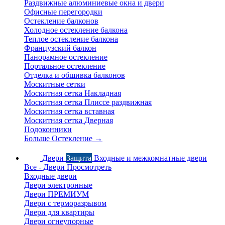
Раздвижные алюминиевые окна и двери
Офисные перегородки
Остекление балконов
Холодное остекление балкона
Теплое остекление балкона
Французский балкон
Панорамное остекление
Портальное остекление
Отделка и обшивка балконов
Москитные сетки
Москитная сетка Накладная
Москитная сетка Плиссе раздвижная
Москитная сетка вставная
Москитная сетка Дверная
Подоконники
Больше Остекление
→
Двери
Защита
Входные и межкомнатные двери
Все - Двери
Просмотреть
Входные двери
Двери электронные
Двери ПРЕМИУМ
Двери с терморазрывом
Двери для квартиры
Двери огнеупорные