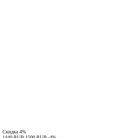
Скидка
4%
‍1440‍
RUB
‍1500‍
RUB
-4%