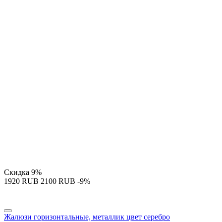
Скидка
9%
‍1920‍
RUB
‍2100‍
RUB
-9%
Жалюзи горизонтальные, металлик цвет серебро