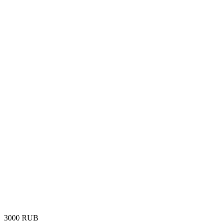
‍3000‍
RUB