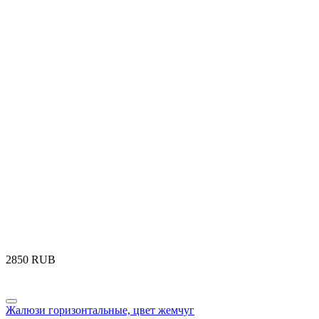
‍2850‍
RUB
Жалюзи горизонтальные, цвет жемчуг