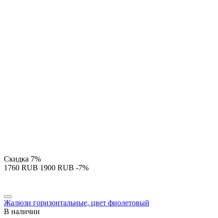
Скидка
7%
‍1760‍
RUB
‍1900‍
RUB
-7%
Жалюзи горизонтальные, цвет фиолетовый
В наличии