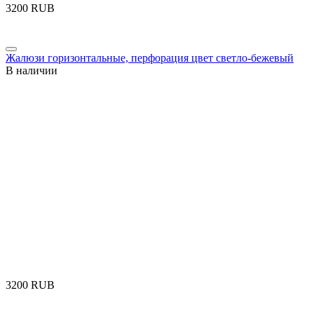
‍3200‍
RUB
Жалюзи горизонтальные, перфорация цвет светло-бежевый
В наличии
‍3200‍
RUB