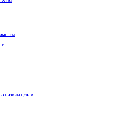
чества
комнаты
сти
по низким ценам