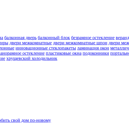
на
балконная дверь
балконный блок
безрамное остекление
веран
тиры
двери межкомнатные
двери межкомнатные шпон
двери ме
улонные
инновационные стеклопакеты
ламинация окон
металлич
анорамное остекление
пластиковые окна
подоконники
портальн
ние
хрущевский холодильник
бить свой дом по-новому