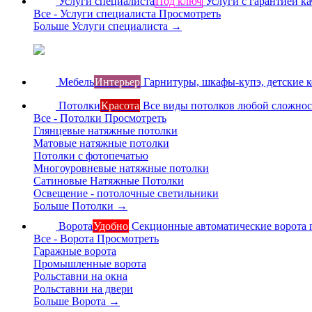
Услуги специалиста
Под ключ
Услуги с гарантией ка
Все - Услуги специалиста
Просмотреть
Больше Услуги специалиста
→
Мебель
Интерьер
Гарнитуры, шкафы-купэ, детские 
Потолки
Красота
Все виды потолков любой сложно
Все - Потолки
Просмотреть
Глянцевые натяжные потолки
Матовые натяжные потолки
Потолки с фотопечатью
Многоуровневые натяжные потолки
Сатиновые Натяжные Потолки
Освещение - потолочные светильники
Больше Потолки
→
Ворота
Удобно
Секционные автоматические ворота 
Все - Ворота
Просмотреть
Гаражные ворота
Промышленные ворота
Рольставни на окна
Рольставни на двери
Больше Ворота
→