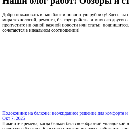
Наши блог работ! Обзоры и с
Добро пожаловать в наш блог и новостную рубрику! Здесь вы н
мира технологий, ремонта, благоустройства и многого другог
пропустите ни одной важной новости или статьи, подпишитесь 
сочетаются в идеальном соотношении!
Подоконник на балконе: неожиданное решение для комфорта 
Окт 7, 2025
Помните времена, когда балкон был своеобразной «кладовкой 
советского балкона. В те годы подоконник здесь действительно