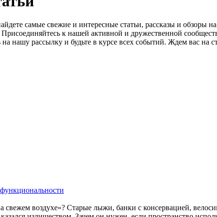
татьй
айдете самые свежие и интересные статьи, рассказы и обзоры н
о. Присоединяйтесь к нашей активной и дружественной сообщест
на нашу рассылку и будьте в курсе всех событий. Ждем вас на с
и функциональности
на свежем воздухе»? Старые лыжи, банки с консервацией, велос
 казался излишеством. Зачем он нужен, если пространство исполь