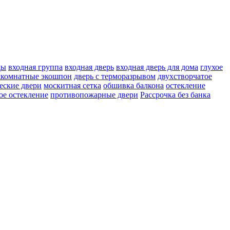
ды
входная группа
входная дверь
входная дверь для дома
глухое
жкомнатные экошпон
дверь с терморазрывом
двухстворчатое
еские двери
москитная сетка
обшивка балкона
остекление
ое остекление
противопожарные двери
Рассрочка без банка