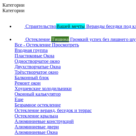
Категории
Категории
Страительство
Вашей мечты
Веранды беседки под к
Остекление
Тишина
Громкий успех без лишнего ш
Все - Остекление
Просмотреть
Входная группа
Пластиковые Окна
Одностворчатое окно
Двухстворчатые Окна
Трёхстворчатое окно
Балконный блок
Ремонт окон
Хрущевские холодильники
Оконный калькулятор
Еще
Безрамное остекление
Остекление веранд, беседок и террас
Остекление крыльца
Алюминиевые конструкций
Алюминиевые двери
Алюминиевые Окна