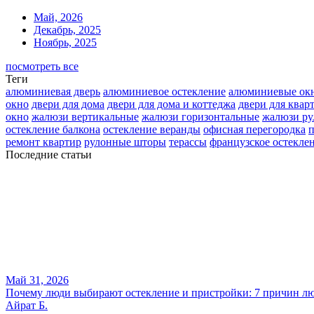
Май, 2026
Декабрь, 2025
Ноябрь, 2025
посмотреть все
Теги
алюминиевая дверь
алюминиевое остекление
алюминиевые ок
окно
двери для дома
двери для дома и коттеджа
двери для квар
окно
жалюзи вертикальные
жалюзи горизонтальные
жалюзи р
остекление балкона
остекление веранды
офисная перегородка
п
ремонт квартир
рулонные шторы
терассы
французское остекле
Последние статьи
Май 31, 2026
Почему люди выбирают остекление и пристройки: 7 причин лю
Айрат Б.