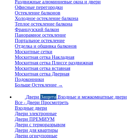
Раздвижные алюминиевые окна и двери
Офисные перегородки
Остекление балконов
Холодное остекление балкона
Теплое остекление балкона
Французский балкон
Панорамное остекление
Портальное остекление
Отделка и обшивка балконов
Москитные сетки
Москитная сетка Накладная
Москитная сетка Плиссе раздвижная
Москитная сетка вставная
Москитная сетка Дверная
Подоконники
Больше Остекление
→
Двери
Защита
Входные и межкомнатные двери
Все - Двери
Просмотреть
Входные двери
Двери электронные
Двери ПРЕМИУМ
Двери с терморазрывом
Двери для квартиры
Двери огнеупорные