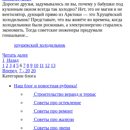
Дорогие друзья, задумывались ли вы, почему у бабушки под
кухонным окном всегда так холодно? Нет, это не магия и не
вентилятор, дующий прямо из Арктики — это Хрущёвский
холодильник! Представьте, что вы живёте во времена, когда
холодильники были роскошью, а электроэнергию старались
экономить. Тогда советские инженеры придумали
гениальное...
хрущевский холодильник
Читать далее
1
Назад
1
2
3
4
5
6
7
8
9
10
11
12
13
Вперед
7 - 20
20
Категории блога
Наш блог и новостная рубрика!
Строительство веранд и террас
Советы про остекление
Советы про ремонт
Советы про жалюзи
Советы про двери