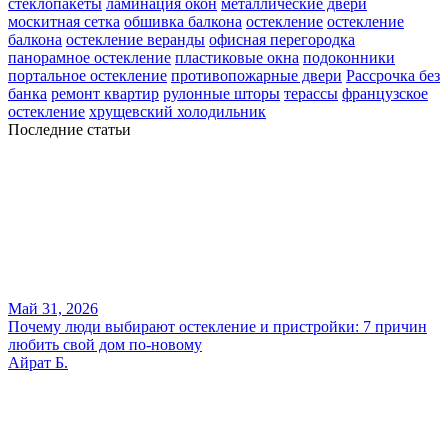
стеклопакеты
ламинация окон
металлические двери
москитная сетка
обшивка балкона
остекление
остекление
балкона
остекление веранды
офисная перегородка
панорамное остекление
пластиковые окна
подоконники
портальное остекление
противопожарные двери
Рассрочка без
банка
ремонт квартир
рулонные шторы
терассы
французское
остекление
хрущевский холодильник
Последние статьи
Май 31, 2026
Почему люди выбирают остекление и пристройки: 7 причин
любить свой дом по-новому
Айрат Б.