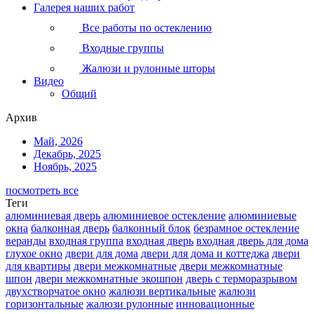
Галерея наших работ
Все работы по остеклению
Входные группы
Жалюзи и рулонные шторы
Видео
Общий
Архив
Май, 2026
Декабрь, 2025
Ноябрь, 2025
посмотреть все
Теги
алюминиевая дверь
алюминиевое остекление
алюминиевые
окна
балконная дверь
балконный блок
безрамное остекление
веранды
входная группа
входная дверь
входная дверь для дома
глухое окно
двери для дома
двери для дома и коттеджа
двери
для квартиры
двери межкомнатные
двери межкомнатные
шпон
двери межкомнатные экошпон
дверь с терморазрывом
двухстворчатое окно
жалюзи вертикальные
жалюзи
горизонтальные
жалюзи рулонные
инновационные