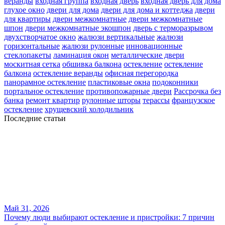
веранды
входная группа
входная дверь
входная дверь для дома
глухое окно
двери для дома
двери для дома и коттеджа
двери
для квартиры
двери межкомнатные
двери межкомнатные
шпон
двери межкомнатные экошпон
дверь с терморазрывом
двухстворчатое окно
жалюзи вертикальные
жалюзи
горизонтальные
жалюзи рулонные
инновационные
стеклопакеты
ламинация окон
металлические двери
москитная сетка
обшивка балкона
остекление
остекление
балкона
остекление веранды
офисная перегородка
панорамное остекление
пластиковые окна
подоконники
портальное остекление
противопожарные двери
Рассрочка без
банка
ремонт квартир
рулонные шторы
терассы
французское
остекление
хрущевский холодильник
Последние статьи
Май 31, 2026
Почему люди выбирают остекление и пристройки: 7 причин