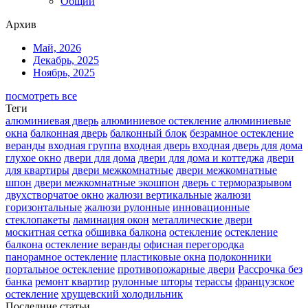
Общий
Архив
Май, 2026
Декабрь, 2025
Ноябрь, 2025
посмотреть все
Теги
алюминиевая дверь
алюминиевое остекление
алюминиевые
окна
балконная дверь
балконный блок
безрамное остекление
веранды
входная группа
входная дверь
входная дверь для дома
глухое окно
двери для дома
двери для дома и коттеджа
двери
для квартиры
двери межкомнатные
двери межкомнатные
шпон
двери межкомнатные экошпон
дверь с терморазрывом
двухстворчатое окно
жалюзи вертикальные
жалюзи
горизонтальные
жалюзи рулонные
инновационные
стеклопакеты
ламинация окон
металлические двери
москитная сетка
обшивка балкона
остекление
остекление
балкона
остекление веранды
офисная перегородка
панорамное остекление
пластиковые окна
подоконники
портальное остекление
противопожарные двери
Рассрочка без
банка
ремонт квартир
рулонные шторы
терассы
французское
остекление
хрущевский холодильник
Последние статьи