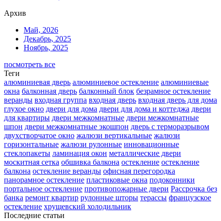
Архив
Май, 2026
Декабрь, 2025
Ноябрь, 2025
посмотреть все
Теги
алюминиевая дверь
алюминиевое остекление
алюминиевые
окна
балконная дверь
балконный блок
безрамное остекление
веранды
входная группа
входная дверь
входная дверь для дома
глухое окно
двери для дома
двери для дома и коттеджа
двери
для квартиры
двери межкомнатные
двери межкомнатные
шпон
двери межкомнатные экошпон
дверь с терморазрывом
двухстворчатое окно
жалюзи вертикальные
жалюзи
горизонтальные
жалюзи рулонные
инновационные
стеклопакеты
ламинация окон
металлические двери
москитная сетка
обшивка балкона
остекление
остекление
балкона
остекление веранды
офисная перегородка
панорамное остекление
пластиковые окна
подоконники
портальное остекление
противопожарные двери
Рассрочка без
банка
ремонт квартир
рулонные шторы
терассы
французское
остекление
хрущевский холодильник
Последние статьи