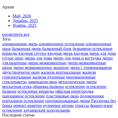
Архив
Май, 2026
Декабрь, 2025
Ноябрь, 2025
посмотреть все
Теги
алюминиевая дверь
алюминиевое остекление
алюминиевые
окна
балконная дверь
балконный блок
безрамное остекление
веранды
входная группа
входная дверь
входная дверь для дома
глухое окно
двери для дома
двери для дома и коттеджа
двери
для квартиры
двери межкомнатные
двери межкомнатные
шпон
двери межкомнатные экошпон
дверь с терморазрывом
двухстворчатое окно
жалюзи вертикальные
жалюзи
горизонтальные
жалюзи рулонные
инновационные
стеклопакеты
ламинация окон
металлические двери
москитная сетка
обшивка балкона
остекление
остекление
балкона
остекление веранды
офисная перегородка
панорамное остекление
пластиковые окна
подоконники
портальное остекление
противопожарные двери
Рассрочка без
банка
ремонт квартир
рулонные шторы
терассы
французское
остекление
хрущевский холодильник
Последние статьи