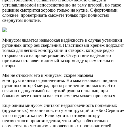
устанавливаемой непосредственно на раму шторой, но такое
решение смотрится хорошо только на кухне. С форточками
сложнее, проветривать сможете только при полностью
свёрнутом полотне.
Минусом является невысокая надёжность в случае установки
рулонных штор без сверления. Пластиковый крепёж подходит
только для лёгких конструкций и створок, которые редко
открываются на проветривание. Отсутствие надёжного
прижима оставляет видимый зазор между краем стекла и
шторы.
Мы не относим это к минусам, скорее назовем
конструктивным ограничением. Но максимальная ширина
рулонных штор 3 метра, при ограничении по высоте. Это
связано с допустимой нагрузкой рулона с тканью, при
большом весе полотна вал со временем может прогнуться.
Ещё одним минусом считают недолговечность подъёмных
(пружинных) механизмов, но у конструкций от «БикСервиса»
этого недостатка нет. Если купить готовую штору
неизвестного происхождения, что-нибудь обязательно
сломается, но механизмы проверенных производителей