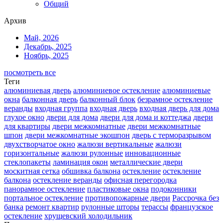
Общий
Архив
Май, 2026
Декабрь, 2025
Ноябрь, 2025
посмотреть все
Теги
алюминиевая дверь
алюминиевое остекление
алюминиевые
окна
балконная дверь
балконный блок
безрамное остекление
веранды
входная группа
входная дверь
входная дверь для дома
глухое окно
двери для дома
двери для дома и коттеджа
двери
для квартиры
двери межкомнатные
двери межкомнатные
шпон
двери межкомнатные экошпон
дверь с терморазрывом
двухстворчатое окно
жалюзи вертикальные
жалюзи
горизонтальные
жалюзи рулонные
инновационные
стеклопакеты
ламинация окон
металлические двери
москитная сетка
обшивка балкона
остекление
остекление
балкона
остекление веранды
офисная перегородка
панорамное остекление
пластиковые окна
подоконники
портальное остекление
противопожарные двери
Рассрочка без
банка
ремонт квартир
рулонные шторы
терассы
французское
остекление
хрущевский холодильник