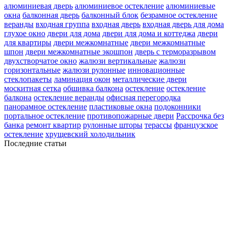
алюминиевая дверь
алюминиевое остекление
алюминиевые
окна
балконная дверь
балконный блок
безрамное остекление
веранды
входная группа
входная дверь
входная дверь для дома
глухое окно
двери для дома
двери для дома и коттеджа
двери
для квартиры
двери межкомнатные
двери межкомнатные
шпон
двери межкомнатные экошпон
дверь с терморазрывом
двухстворчатое окно
жалюзи вертикальные
жалюзи
горизонтальные
жалюзи рулонные
инновационные
стеклопакеты
ламинация окон
металлические двери
москитная сетка
обшивка балкона
остекление
остекление
балкона
остекление веранды
офисная перегородка
панорамное остекление
пластиковые окна
подоконники
портальное остекление
противопожарные двери
Рассрочка без
банка
ремонт квартир
рулонные шторы
терассы
французское
остекление
хрущевский холодильник
Последние статьи