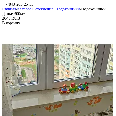
+7(843)203-25-33
Главная
/
Каталог
/
Остекление
/
Подоконники
/
Подоконники
Данке 300мм
‍2645‍
RUB
В корзину