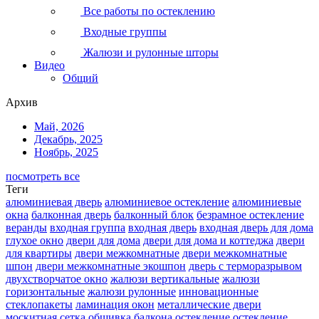
Все работы по остеклению
Входные группы
Жалюзи и рулонные шторы
Видео
Общий
Архив
Май, 2026
Декабрь, 2025
Ноябрь, 2025
посмотреть все
Теги
алюминиевая дверь
алюминиевое остекление
алюминиевые
окна
балконная дверь
балконный блок
безрамное остекление
веранды
входная группа
входная дверь
входная дверь для дома
глухое окно
двери для дома
двери для дома и коттеджа
двери
для квартиры
двери межкомнатные
двери межкомнатные
шпон
двери межкомнатные экошпон
дверь с терморазрывом
двухстворчатое окно
жалюзи вертикальные
жалюзи
горизонтальные
жалюзи рулонные
инновационные
стеклопакеты
ламинация окон
металлические двери
москитная сетка
обшивка балкона
остекление
остекление