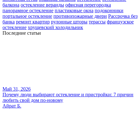
балкона
остекление веранды
офисная перегородка
панорамное остекление
пластиковые окна
подоконники
портальное остекление
противопожарные двери
Рассрочка без
банка
ремонт квартир
рулонные шторы
терассы
французское
остекление
хрущевский холодильник
Последние статьи
Май 31, 2026
Почему люди выбирают остекление и пристройки: 7 причин
любить свой дом по-новому
Айрат Б.