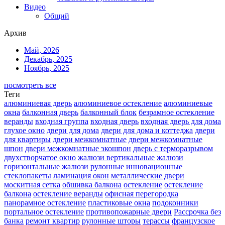
Видео
Общий
Архив
Май, 2026
Декабрь, 2025
Ноябрь, 2025
посмотреть все
Теги
алюминиевая дверь
алюминиевое остекление
алюминиевые
окна
балконная дверь
балконный блок
безрамное остекление
веранды
входная группа
входная дверь
входная дверь для дома
глухое окно
двери для дома
двери для дома и коттеджа
двери
для квартиры
двери межкомнатные
двери межкомнатные
шпон
двери межкомнатные экошпон
дверь с терморазрывом
двухстворчатое окно
жалюзи вертикальные
жалюзи
горизонтальные
жалюзи рулонные
инновационные
стеклопакеты
ламинация окон
металлические двери
москитная сетка
обшивка балкона
остекление
остекление
балкона
остекление веранды
офисная перегородка
панорамное остекление
пластиковые окна
подоконники
портальное остекление
противопожарные двери
Рассрочка без
банка
ремонт квартир
рулонные шторы
терассы
французское