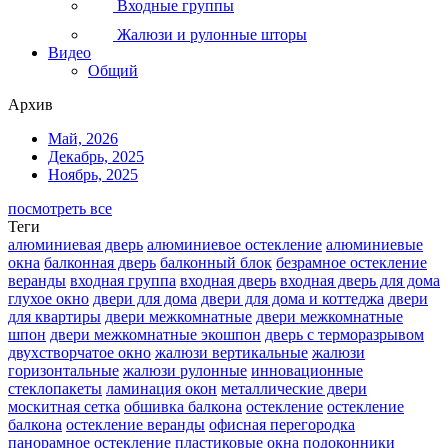
Входные группы
Жалюзи и рулонные шторы
Видео
Общий
Архив
Май, 2026
Декабрь, 2025
Ноябрь, 2025
посмотреть все
Теги
алюминиевая дверь
алюминиевое остекление
алюминиевые
окна
балконная дверь
балконный блок
безрамное остекление
веранды
входная группа
входная дверь
входная дверь для дома
глухое окно
двери для дома
двери для дома и коттеджа
двери
для квартиры
двери межкомнатные
двери межкомнатные
шпон
двери межкомнатные экошпон
дверь с терморазрывом
двухстворчатое окно
жалюзи вертикальные
жалюзи
горизонтальные
жалюзи рулонные
инновационные
стеклопакеты
ламинация окон
металлические двери
москитная сетка
обшивка балкона
остекление
остекление
балкона
остекление веранды
офисная перегородка
панорамное остекление
пластиковые окна
подоконники