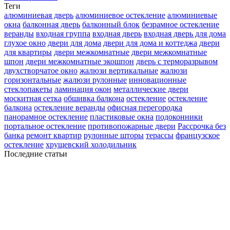
Теги
алюминиевая дверь
алюминиевое остекление
алюминиевые
окна
балконная дверь
балконный блок
безрамное остекление
веранды
входная группа
входная дверь
входная дверь для дома
глухое окно
двери для дома
двери для дома и коттеджа
двери
для квартиры
двери межкомнатные
двери межкомнатные
шпон
двери межкомнатные экошпон
дверь с терморазрывом
двухстворчатое окно
жалюзи вертикальные
жалюзи
горизонтальные
жалюзи рулонные
инновационные
стеклопакеты
ламинация окон
металлические двери
москитная сетка
обшивка балкона
остекление
остекление
балкона
остекление веранды
офисная перегородка
панорамное остекление
пластиковые окна
подоконники
портальное остекление
противопожарные двери
Рассрочка без
банка
ремонт квартир
рулонные шторы
терассы
французское
остекление
хрущевский холодильник
Последние статьи