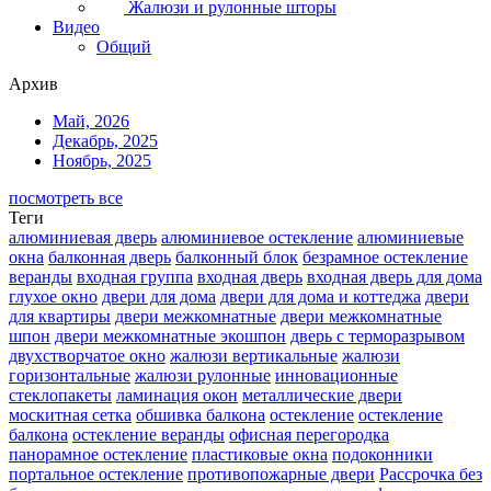
Жалюзи и рулонные шторы
Видео
Общий
Архив
Май, 2026
Декабрь, 2025
Ноябрь, 2025
посмотреть все
Теги
алюминиевая дверь
алюминиевое остекление
алюминиевые
окна
балконная дверь
балконный блок
безрамное остекление
веранды
входная группа
входная дверь
входная дверь для дома
глухое окно
двери для дома
двери для дома и коттеджа
двери
для квартиры
двери межкомнатные
двери межкомнатные
шпон
двери межкомнатные экошпон
дверь с терморазрывом
двухстворчатое окно
жалюзи вертикальные
жалюзи
горизонтальные
жалюзи рулонные
инновационные
стеклопакеты
ламинация окон
металлические двери
москитная сетка
обшивка балкона
остекление
остекление
балкона
остекление веранды
офисная перегородка
панорамное остекление
пластиковые окна
подоконники
портальное остекление
противопожарные двери
Рассрочка без