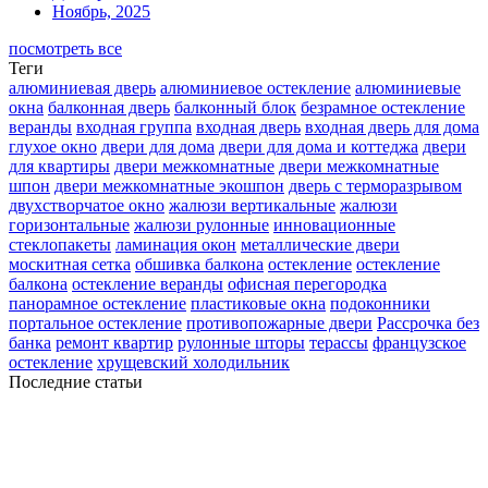
Ноябрь, 2025
посмотреть все
Теги
алюминиевая дверь
алюминиевое остекление
алюминиевые
окна
балконная дверь
балконный блок
безрамное остекление
веранды
входная группа
входная дверь
входная дверь для дома
глухое окно
двери для дома
двери для дома и коттеджа
двери
для квартиры
двери межкомнатные
двери межкомнатные
шпон
двери межкомнатные экошпон
дверь с терморазрывом
двухстворчатое окно
жалюзи вертикальные
жалюзи
горизонтальные
жалюзи рулонные
инновационные
стеклопакеты
ламинация окон
металлические двери
москитная сетка
обшивка балкона
остекление
остекление
балкона
остекление веранды
офисная перегородка
панорамное остекление
пластиковые окна
подоконники
портальное остекление
противопожарные двери
Рассрочка без
банка
ремонт квартир
рулонные шторы
терассы
французское
остекление
хрущевский холодильник
Последние статьи