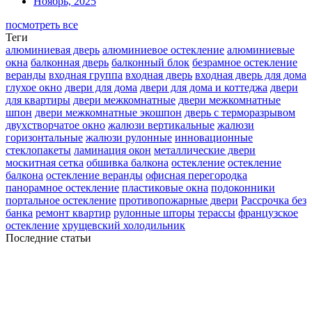
Ноябрь, 2025
посмотреть все
Теги
алюминиевая дверь
алюминиевое остекление
алюминиевые
окна
балконная дверь
балконный блок
безрамное остекление
веранды
входная группа
входная дверь
входная дверь для дома
глухое окно
двери для дома
двери для дома и коттеджа
двери
для квартиры
двери межкомнатные
двери межкомнатные
шпон
двери межкомнатные экошпон
дверь с терморазрывом
двухстворчатое окно
жалюзи вертикальные
жалюзи
горизонтальные
жалюзи рулонные
инновационные
стеклопакеты
ламинация окон
металлические двери
москитная сетка
обшивка балкона
остекление
остекление
балкона
остекление веранды
офисная перегородка
панорамное остекление
пластиковые окна
подоконники
портальное остекление
противопожарные двери
Рассрочка без
банка
ремонт квартир
рулонные шторы
терассы
французское
остекление
хрущевский холодильник
Последние статьи