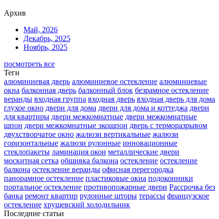
Архив
Май, 2026
Декабрь, 2025
Ноябрь, 2025
посмотреть все
Теги
алюминиевая дверь
алюминиевое остекление
алюминиевые
окна
балконная дверь
балконный блок
безрамное остекление
веранды
входная группа
входная дверь
входная дверь для дома
глухое окно
двери для дома
двери для дома и коттеджа
двери
для квартиры
двери межкомнатные
двери межкомнатные
шпон
двери межкомнатные экошпон
дверь с терморазрывом
двухстворчатое окно
жалюзи вертикальные
жалюзи
горизонтальные
жалюзи рулонные
инновационные
стеклопакеты
ламинация окон
металлические двери
москитная сетка
обшивка балкона
остекление
остекление
балкона
остекление веранды
офисная перегородка
панорамное остекление
пластиковые окна
подоконники
портальное остекление
противопожарные двери
Рассрочка без
банка
ремонт квартир
рулонные шторы
терассы
французское
остекление
хрущевский холодильник
Последние статьи