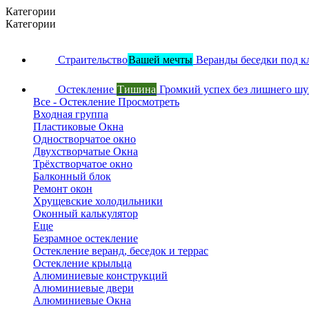
Категории
Категории
Страительство
Вашей мечты
Веранды беседки под к
Остекление
Тишина
Громкий успех без лишнего ш
Все - Остекление
Просмотреть
Входная группа
Пластиковые Окна
Одностворчатое окно
Двухстворчатые Окна
Трёхстворчатое окно
Балконный блок
Ремонт окон
Хрущевские холодильники
Оконный калькулятор
Еще
Безрамное остекление
Остекление веранд, беседок и террас
Остекление крыльца
Алюминиевые конструкций
Алюминиевые двери
Алюминиевые Окна