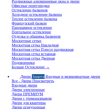
Раздвижные алюминиевые окна и двери
Офисные перегородки
Остекление балконов
Холодное остекление балкона
Теплое остекление балкона
Французский балкон
Панорамное остекление
Портальное остекление
Отделка и обшивка балконов
Москитные сетки
Москитная сетка Накладная
Москитная сетка Плиссе раздвижная
Москитная сетка вставная
Москитная сетка Дверная
Подоконники
Больше Остекление
→
Двери
Защита
Входные и межкомнатные двери
Все - Двери
Просмотреть
Входные двери
Двери электронные
Двери ПРЕМИУМ
Двери с терморазрывом
Двери для квартиры
Двери огнеупорные