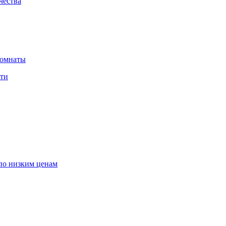
чества
комнаты
сти
по низким ценам