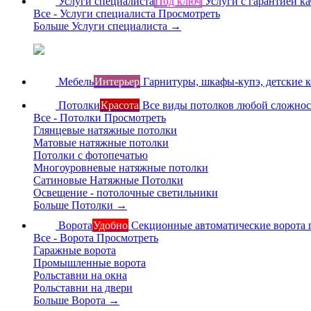
Услуги специалиста
Под ключ
Услуги с гарантией ка
Все - Услуги специалиста
Просмотреть
Больше Услуги специалиста
→
Мебель
Интерьер
Гарнитуры, шкафы-купэ, детские 
Потолки
Красота
Все виды потолков любой сложно
Все - Потолки
Просмотреть
Глянцевые натяжные потолки
Матовые натяжные потолки
Потолки с фотопечатью
Многоуровневые натяжные потолки
Сатиновые Натяжные Потолки
Освещение - потолочные светильники
Больше Потолки
→
Ворота
Удобно
Секционные автоматические ворота 
Все - Ворота
Просмотреть
Гаражные ворота
Промышленные ворота
Рольставни на окна
Рольставни на двери
Больше Ворота
→