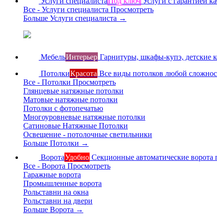
Услуги специалиста
Под ключ
Услуги с гарантией ка
Все - Услуги специалиста
Просмотреть
Больше Услуги специалиста
→
Мебель
Интерьер
Гарнитуры, шкафы-купэ, детские 
Потолки
Красота
Все виды потолков любой сложно
Все - Потолки
Просмотреть
Глянцевые натяжные потолки
Матовые натяжные потолки
Потолки с фотопечатью
Многоуровневые натяжные потолки
Сатиновые Натяжные Потолки
Освещение - потолочные светильники
Больше Потолки
→
Ворота
Удобно
Секционные автоматические ворота 
Все - Ворота
Просмотреть
Гаражные ворота
Промышленные ворота
Рольставни на окна
Рольставни на двери
Больше Ворота
→