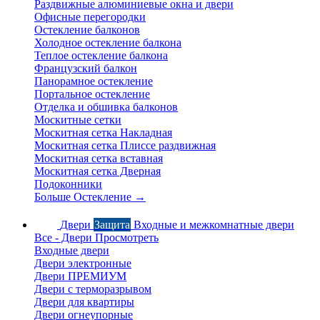
Раздвижные алюминиевые окна и двери
Офисные перегородки
Остекление балконов
Холодное остекление балкона
Теплое остекление балкона
Французский балкон
Панорамное остекление
Портальное остекление
Отделка и обшивка балконов
Москитные сетки
Москитная сетка Накладная
Москитная сетка Плиссе раздвижная
Москитная сетка вставная
Москитная сетка Дверная
Подоконники
Больше Остекление
→
Двери
Защита
Входные и межкомнатные двери
Все - Двери
Просмотреть
Входные двери
Двери электронные
Двери ПРЕМИУМ
Двери с терморазрывом
Двери для квартиры
Двери огнеупорные