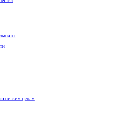
чества
комнаты
сти
по низким ценам