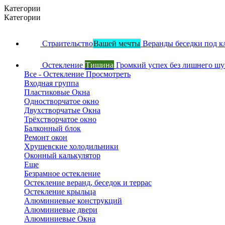
Категории
Категории
Страительство
Вашей мечты
Веранды беседки под к
Остекление
Тишина
Громкий успех без лишнего ш
Все - Остекление
Просмотреть
Входная группа
Пластиковые Окна
Одностворчатое окно
Двухстворчатые Окна
Трёхстворчатое окно
Балконный блок
Ремонт окон
Хрущевские холодильники
Оконный калькулятор
Еще
Безрамное остекление
Остекление веранд, беседок и террас
Остекление крыльца
Алюминиевые конструкций
Алюминиевые двери
Алюминиевые Окна