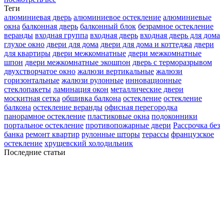
Теги
алюминиевая дверь
алюминиевое остекление
алюминиевые
окна
балконная дверь
балконный блок
безрамное остекление
веранды
входная группа
входная дверь
входная дверь для дома
глухое окно
двери для дома
двери для дома и коттеджа
двери
для квартиры
двери межкомнатные
двери межкомнатные
шпон
двери межкомнатные экошпон
дверь с терморазрывом
двухстворчатое окно
жалюзи вертикальные
жалюзи
горизонтальные
жалюзи рулонные
инновационные
стеклопакеты
ламинация окон
металлические двери
москитная сетка
обшивка балкона
остекление
остекление
балкона
остекление веранды
офисная перегородка
панорамное остекление
пластиковые окна
подоконники
портальное остекление
противопожарные двери
Рассрочка без
банка
ремонт квартир
рулонные шторы
терассы
французское
остекление
хрущевский холодильник
Последние статьи