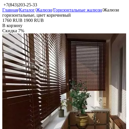
+7(843)203-25-33
Главная
/
Каталог
/
Жалюзи
/
Горизонтальные жалюзи
/
Жалюзи
горизонтальные, цвет коричневый
‍1760‍
RUB
‍1900‍
RUB
В корзину
Скидка
7%