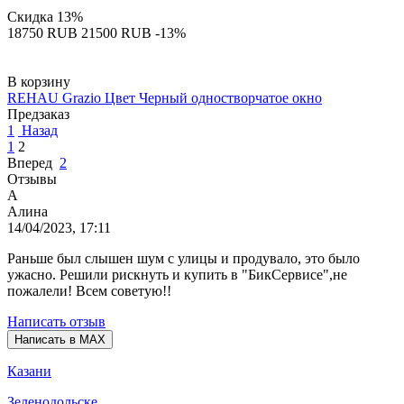
Скидка
13%
‍18750‍
RUB
‍21500‍
RUB
-13%
В корзину
REHAU Grazio Цвет Черный одностворчатое окно
Предзаказ
1
Назад
1
2
Вперед
2
Отзывы
А
Алина
14/04/2023, 17:11
Раньше был слышен шум с улицы и продувало, это было
ужасно. Решили рискнуть и купить в "БикСервисе",не
пожалели! Всем советую!!
Написать отзыв
Написать в MAX
Казани
Зеленодольске