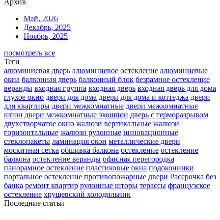
Архив
Май, 2026
Декабрь, 2025
Ноябрь, 2025
посмотреть все
Теги
алюминиевая дверь
алюминиевое остекление
алюминиевые
окна
балконная дверь
балконный блок
безрамное остекление
веранды
входная группа
входная дверь
входная дверь для дома
глухое окно
двери для дома
двери для дома и коттеджа
двери
для квартиры
двери межкомнатные
двери межкомнатные
шпон
двери межкомнатные экошпон
дверь с терморазрывом
двухстворчатое окно
жалюзи вертикальные
жалюзи
горизонтальные
жалюзи рулонные
инновационные
стеклопакеты
ламинация окон
металлические двери
москитная сетка
обшивка балкона
остекление
остекление
балкона
остекление веранды
офисная перегородка
панорамное остекление
пластиковые окна
подоконники
портальное остекление
противопожарные двери
Рассрочка без
банка
ремонт квартир
рулонные шторы
терассы
французское
остекление
хрущевский холодильник
Последние статьи