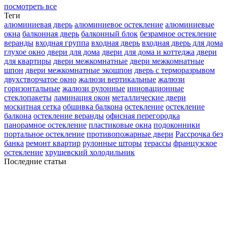
посмотреть все
Теги
алюминиевая дверь
алюминиевое остекление
алюминиевые
окна
балконная дверь
балконный блок
безрамное остекление
веранды
входная группа
входная дверь
входная дверь для дома
глухое окно
двери для дома
двери для дома и коттеджа
двери
для квартиры
двери межкомнатные
двери межкомнатные
шпон
двери межкомнатные экошпон
дверь с терморазрывом
двухстворчатое окно
жалюзи вертикальные
жалюзи
горизонтальные
жалюзи рулонные
инновационные
стеклопакеты
ламинация окон
металлические двери
москитная сетка
обшивка балкона
остекление
остекление
балкона
остекление веранды
офисная перегородка
панорамное остекление
пластиковые окна
подоконники
портальное остекление
противопожарные двери
Рассрочка без
банка
ремонт квартир
рулонные шторы
терассы
французское
остекление
хрущевский холодильник
Последние статьи