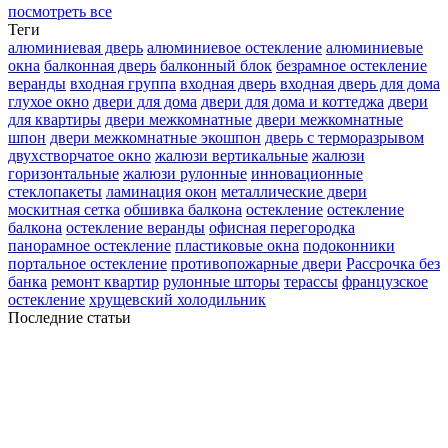
посмотреть все
Теги
алюминиевая дверь
алюминиевое остекление
алюминиевые
окна
балконная дверь
балконный блок
безрамное остекление
веранды
входная группа
входная дверь
входная дверь для дома
глухое окно
двери для дома
двери для дома и коттеджа
двери
для квартиры
двери межкомнатные
двери межкомнатные
шпон
двери межкомнатные экошпон
дверь с терморазрывом
двухстворчатое окно
жалюзи вертикальные
жалюзи
горизонтальные
жалюзи рулонные
инновационные
стеклопакеты
ламинация окон
металлические двери
москитная сетка
обшивка балкона
остекление
остекление
балкона
остекление веранды
офисная перегородка
панорамное остекление
пластиковые окна
подоконники
портальное остекление
противопожарные двери
Рассрочка без
банка
ремонт квартир
рулонные шторы
терассы
французское
остекление
хрущевский холодильник
Последние статьи