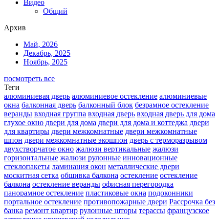
Видео
Общий
Архив
Май, 2026
Декабрь, 2025
Ноябрь, 2025
посмотреть все
Теги
алюминиевая дверь
алюминиевое остекление
алюминиевые
окна
балконная дверь
балконный блок
безрамное остекление
веранды
входная группа
входная дверь
входная дверь для дома
глухое окно
двери для дома
двери для дома и коттеджа
двери
для квартиры
двери межкомнатные
двери межкомнатные
шпон
двери межкомнатные экошпон
дверь с терморазрывом
двухстворчатое окно
жалюзи вертикальные
жалюзи
горизонтальные
жалюзи рулонные
инновационные
стеклопакеты
ламинация окон
металлические двери
москитная сетка
обшивка балкона
остекление
остекление
балкона
остекление веранды
офисная перегородка
панорамное остекление
пластиковые окна
подоконники
портальное остекление
противопожарные двери
Рассрочка без
банка
ремонт квартир
рулонные шторы
терассы
французское