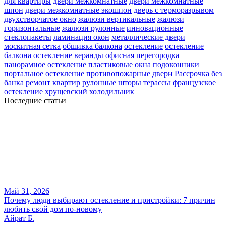
для квартиры
двери межкомнатные
двери межкомнатные
шпон
двери межкомнатные экошпон
дверь с терморазрывом
двухстворчатое окно
жалюзи вертикальные
жалюзи
горизонтальные
жалюзи рулонные
инновационные
стеклопакеты
ламинация окон
металлические двери
москитная сетка
обшивка балкона
остекление
остекление
балкона
остекление веранды
офисная перегородка
панорамное остекление
пластиковые окна
подоконники
портальное остекление
противопожарные двери
Рассрочка без
банка
ремонт квартир
рулонные шторы
терассы
французское
остекление
хрущевский холодильник
Последние статьи
Май 31, 2026
Почему люди выбирают остекление и пристройки: 7 причин
любить свой дом по-новому
Айрат Б.