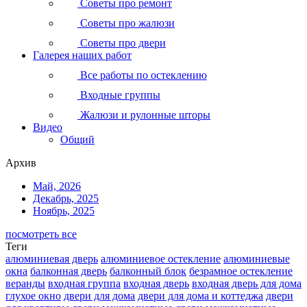
Советы про ремонт
Советы про жалюзи
Советы про двери
Галерея наших работ
Все работы по остеклению
Входные группы
Жалюзи и рулонные шторы
Видео
Общий
Архив
Май, 2026
Декабрь, 2025
Ноябрь, 2025
посмотреть все
Теги
алюминиевая дверь
алюминиевое остекление
алюминиевые
окна
балконная дверь
балконный блок
безрамное остекление
веранды
входная группа
входная дверь
входная дверь для дома
глухое окно
двери для дома
двери для дома и коттеджа
двери