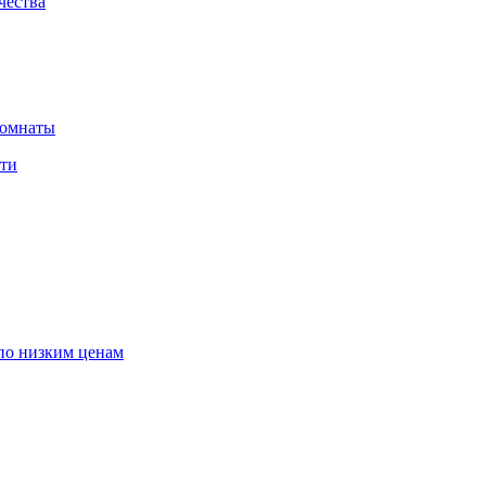
чества
комнаты
сти
по низким ценам