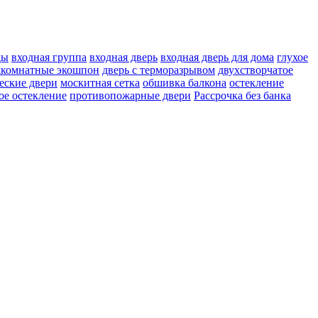
ды
входная группа
входная дверь
входная дверь для дома
глухое
жкомнатные экошпон
дверь с терморазрывом
двухстворчатое
еские двери
москитная сетка
обшивка балкона
остекление
ое остекление
противопожарные двери
Рассрочка без банка