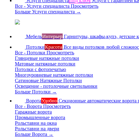
Услуги специалиста
Под ключ
Услуги с гарантией ка
Все - Услуги специалиста
Просмотреть
Больше Услуги специалиста
→
Мебель
Интерьер
Гарнитуры, шкафы-купэ, детские 
Потолки
Красота
Все виды потолков любой сложно
Все - Потолки
Просмотреть
Глянцевые натяжные потолки
Матовые натяжные потолки
Потолки с фотопечатью
Многоуровневые натяжные потолки
Сатиновые Натяжные Потолки
Освещение - потолочные светильники
Больше Потолки
→
Ворота
Удобно
Секционные автоматические ворота 
Все - Ворота
Просмотреть
Гаражные ворота
Промышленные ворота
Рольставни на окна
Рольставни на двери
Больше Ворота
→