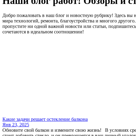
Наши блог работ! Обзоры и с
Добро пожаловать в наш блог и новостную рубрику! Здесь вы н
мира технологий, ремонта, благоустройства и многого другог
пропустите ни одной важной новости или статьи, подпишитесь 
сочетаются в идеальном соотношении!
Какие задачи решает остекление балкона
Янв 23, 2025
Обновите свой балкон и измените свою жизнь! В условиях сре
стоит добавить стекло, и он превращается в ваш личный уголок