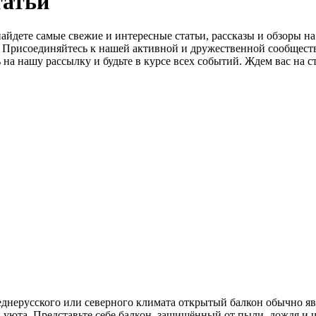
татьй
айдете самые свежие и интересные статьи, рассказы и обзоры н
о. Присоединяйтесь к нашей активной и дружественной сообщест
на нашу рассылку и будьте в курсе всех событий. Ждем вас на с
днерусского или северного климата открытый балкон обычно яв
 уюта. Представьте себе балкон, защищённый от пыли, дождя и ш