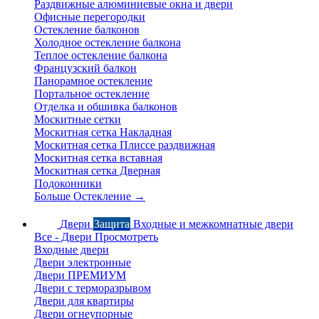
Раздвижные алюминиевые окна и двери
Офисные перегородки
Остекление балконов
Холодное остекление балкона
Теплое остекление балкона
Французский балкон
Панорамное остекление
Портальное остекление
Отделка и обшивка балконов
Москитные сетки
Москитная сетка Накладная
Москитная сетка Плиссе раздвижная
Москитная сетка вставная
Москитная сетка Дверная
Подоконники
Больше Остекление
→
Двери
Защита
Входные и межкомнатные двери
Все - Двери
Просмотреть
Входные двери
Двери электронные
Двери ПРЕМИУМ
Двери с терморазрывом
Двери для квартиры
Двери огнеупорные