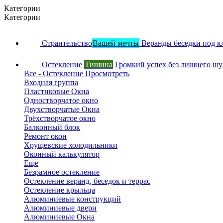
Категории
Категории
Страительство
Вашей мечты
Веранды беседки под к
Остекление
Тишина
Громкий успех без лишнего ш
Все - Остекление
Просмотреть
Входная группа
Пластиковые Окна
Одностворчатое окно
Двухстворчатые Окна
Трёхстворчатое окно
Балконный блок
Ремонт окон
Хрущевские холодильники
Оконный калькулятор
Еще
Безрамное остекление
Остекление веранд, беседок и террас
Остекление крыльца
Алюминиевые конструкций
Алюминиевые двери
Алюминиевые Окна