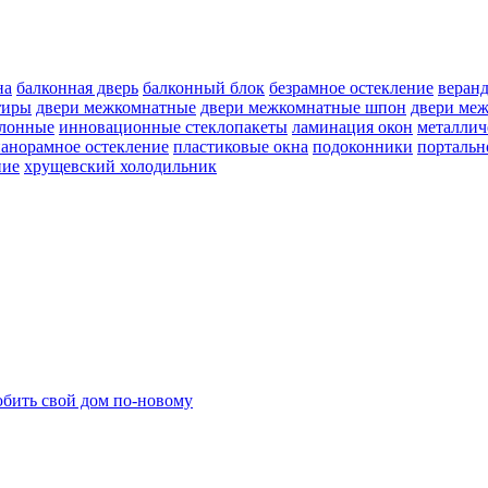
на
балконная дверь
балконный блок
безрамное остекление
веран
тиры
двери межкомнатные
двери межкомнатные шпон
двери ме
улонные
инновационные стеклопакеты
ламинация окон
металлич
анорамное остекление
пластиковые окна
подоконники
портальн
ние
хрущевский холодильник
бить свой дом по-новому