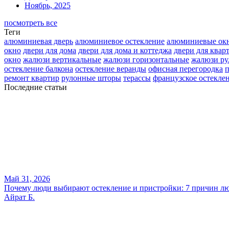
Ноябрь, 2025
посмотреть все
Теги
алюминиевая дверь
алюминиевое остекление
алюминиевые ок
окно
двери для дома
двери для дома и коттеджа
двери для квар
окно
жалюзи вертикальные
жалюзи горизонтальные
жалюзи р
остекление балкона
остекление веранды
офисная перегородка
п
ремонт квартир
рулонные шторы
терассы
французское остекле
Последние статьи
Май 31, 2026
Почему люди выбирают остекление и пристройки: 7 причин лю
Айрат Б.