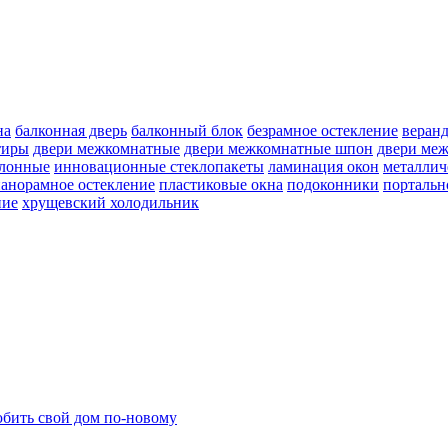
на
балконная дверь
балконный блок
безрамное остекление
веран
тиры
двери межкомнатные
двери межкомнатные шпон
двери ме
улонные
инновационные стеклопакеты
ламинация окон
металлич
анорамное остекление
пластиковые окна
подоконники
портальн
ние
хрущевский холодильник
бить свой дом по-новому