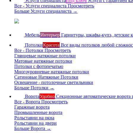
Услуги специалиста
Под ключ
Услуги с гарантией ка
Все - Услуги специалиста
Просмотреть
Больше Услуги специалиста
→
Мебель
Интерьер
Гарнитуры, шкафы-купэ, детские 
Потолки
Красота
Все виды потолков любой сложно
Все - Потолки
Просмотреть
Глянцевые натяжные потолки
Матовые натяжные потолки
Потолки с фотопечатью
Многоуровневые натяжные потолки
Сатиновые Натяжные Потолки
Освещение - потолочные светильники
Больше Потолки
→
Ворота
Удобно
Секционные автоматические ворота 
Все - Ворота
Просмотреть
Гаражные ворота
Промышленные ворота
Рольставни на окна
Рольставни на двери
Больше Ворота
→