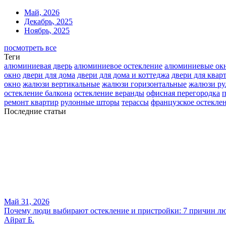
Май, 2026
Декабрь, 2025
Ноябрь, 2025
посмотреть все
Теги
алюминиевая дверь
алюминиевое остекление
алюминиевые ок
окно
двери для дома
двери для дома и коттеджа
двери для квар
окно
жалюзи вертикальные
жалюзи горизонтальные
жалюзи р
остекление балкона
остекление веранды
офисная перегородка
п
ремонт квартир
рулонные шторы
терассы
французское остекле
Последние статьи
Май 31, 2026
Почему люди выбирают остекление и пристройки: 7 причин лю
Айрат Б.