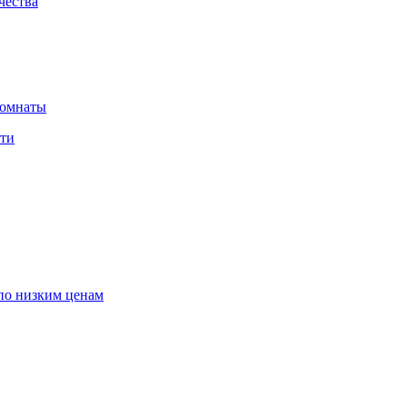
чества
комнаты
сти
по низким ценам