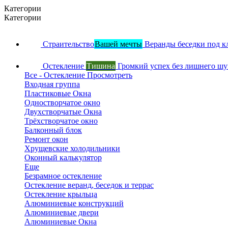
Категории
Категории
Страительство
Вашей мечты
Веранды беседки под к
Остекление
Тишина
Громкий успех без лишнего ш
Все - Остекление
Просмотреть
Входная группа
Пластиковые Окна
Одностворчатое окно
Двухстворчатые Окна
Трёхстворчатое окно
Балконный блок
Ремонт окон
Хрущевские холодильники
Оконный калькулятор
Еще
Безрамное остекление
Остекление веранд, беседок и террас
Остекление крыльца
Алюминиевые конструкций
Алюминиевые двери
Алюминиевые Окна