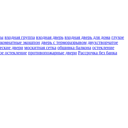
ды
входная группа
входная дверь
входная дверь для дома
глухое
жкомнатные экошпон
дверь с терморазрывом
двухстворчатое
еские двери
москитная сетка
обшивка балкона
остекление
ое остекление
противопожарные двери
Рассрочка без банка