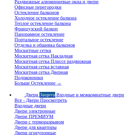
Раздвижные алюминиевые окна и двери
Офисные перегородки
Остекление балконов
Холодное остекление балкона
Теплое остекление балкона
Французский балкон
Панорамное остекление
Портальное остекление
Отделка и обшивка балконов
Москитные сетки
Москитная сетка Накладная
Москитная сетка Плиссе раздвижная
Москитная сетка вставная
Москитная сетка Дверная
Подоконники
Больше Остекление
→
Двери
Защита
Входные и межкомнатные двери
Все - Двери
Просмотреть
Входные двери
Двери электронные
Двери ПРЕМИУМ
Двери с терморазрывом
Двери для квартиры
Двери огнеупорные