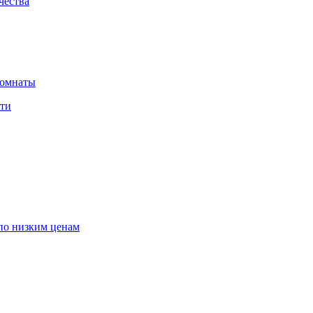
чества
комнаты
сти
по низким ценам