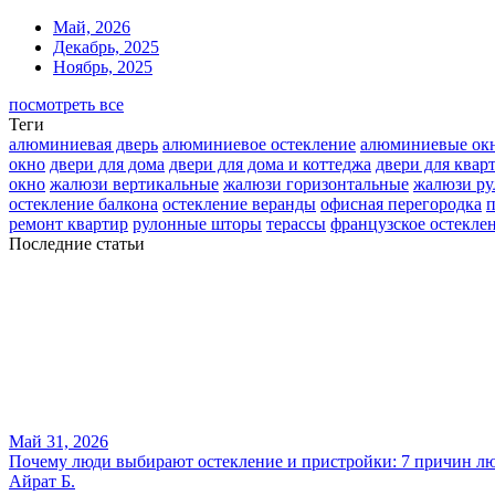
Май, 2026
Декабрь, 2025
Ноябрь, 2025
посмотреть все
Теги
алюминиевая дверь
алюминиевое остекление
алюминиевые ок
окно
двери для дома
двери для дома и коттеджа
двери для квар
окно
жалюзи вертикальные
жалюзи горизонтальные
жалюзи р
остекление балкона
остекление веранды
офисная перегородка
п
ремонт квартир
рулонные шторы
терассы
французское остекле
Последние статьи
Май 31, 2026
Почему люди выбирают остекление и пристройки: 7 причин лю
Айрат Б.