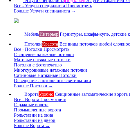
Услуги специалиста
Под ключ
Услуги с гарантией ка
Все - Услуги специалиста
Просмотреть
Больше Услуги специалиста
→
Мебель
Интерьер
Гарнитуры, шкафы-купэ, детские 
Потолки
Красота
Все виды потолков любой сложно
Все - Потолки
Просмотреть
Глянцевые натяжные потолки
Матовые натяжные потолки
Потолки с фотопечатью
Многоуровневые натяжные потолки
Сатиновые Натяжные Потолки
Освещение - потолочные светильники
Больше Потолки
→
Ворота
Удобно
Секционные автоматические ворота 
Все - Ворота
Просмотреть
Гаражные ворота
Промышленные ворота
Рольставни на окна
Рольставни на двери
Больше Ворота
→