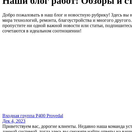
Наши блог работ! Обзоры и с
Добро пожаловать в наш блог и новостную рубрику! Здесь вы н
мира технологий, ремонта, благоустройства и многого другог
пропустите ни одной важной новости или статьи, подпишитесь 
сочетаются в идеальном соотношении!
Входная группа Р400 Provedal
Дек 4, 2023
Приветствуем вас, дорогие клиенты. Недавно наша команда уст
данной системой, тогда здесь вы сможете найти ответы на ваши