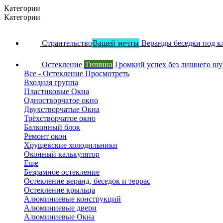
Категории
Категории
Страительство
Вашей мечты
Веранды беседки под к
Остекление
Тишина
Громкий успех без лишнего ш
Все - Остекление
Просмотреть
Входная группа
Пластиковые Окна
Одностворчатое окно
Двухстворчатые Окна
Трёхстворчатое окно
Балконный блок
Ремонт окон
Хрущевские холодильники
Оконный калькулятор
Еще
Безрамное остекление
Остекление веранд, беседок и террас
Остекление крыльца
Алюминиевые конструкций
Алюминиевые двери
Алюминиевые Окна