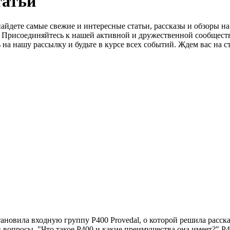
татьй
айдете самые свежие и интересные статьи, рассказы и обзоры н
о. Присоединяйтесь к нашей активной и дружественной сообщест
на нашу рассылку и будьте в курсе всех событий. Ждем вас на с
ановила входную группу Р400 Provedal, о которой решила расска
 вопросы. "Что такое Р400 и какие преимущества она имеет?" Р40