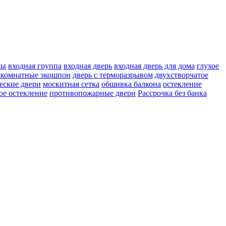
ды
входная группа
входная дверь
входная дверь для дома
глухое
жкомнатные экошпон
дверь с терморазрывом
двухстворчатое
еские двери
москитная сетка
обшивка балкона
остекление
ое остекление
противопожарные двери
Рассрочка без банка