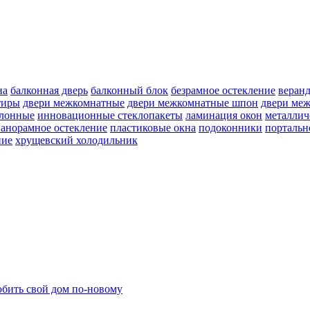
на
балконная дверь
балконный блок
безрамное остекление
веран
тиры
двери межкомнатные
двери межкомнатные шпон
двери ме
улонные
инновационные стеклопакеты
ламинация окон
металлич
анорамное остекление
пластиковые окна
подоконники
портальн
ние
хрущевский холодильник
бить свой дом по-новому