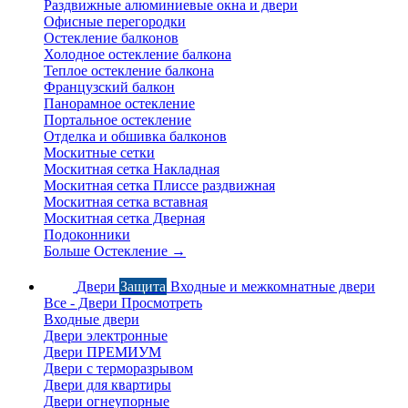
Раздвижные алюминиевые окна и двери
Офисные перегородки
Остекление балконов
Холодное остекление балкона
Теплое остекление балкона
Французский балкон
Панорамное остекление
Портальное остекление
Отделка и обшивка балконов
Москитные сетки
Москитная сетка Накладная
Москитная сетка Плиссе раздвижная
Москитная сетка вставная
Москитная сетка Дверная
Подоконники
Больше Остекление
→
Двери
Защита
Входные и межкомнатные двери
Все - Двери
Просмотреть
Входные двери
Двери электронные
Двери ПРЕМИУМ
Двери с терморазрывом
Двери для квартиры
Двери огнеупорные