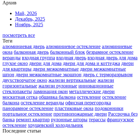
Архив
Май, 2026
Декабрь, 2025
Ноябрь, 2025
посмотреть все
Теги
алюминиевая дверь
алюминиевое остекление
алюминиевые
окна
балконная дверь
балконный блок
безрамное остекление
веранды
входная группа
входная дверь
входная дверь для дома
глухое окно
двери для дома
двери для дома и коттеджа
двери
для квартиры
двери межкомнатные
двери межкомнатные
шпон
двери межкомнатные экошпон
дверь с терморазрывом
двухстворчатое окно
жалюзи вертикальные
жалюзи
горизонтальные
жалюзи рулонные
инновационные
стеклопакеты
ламинация окон
металлические двери
москитная сетка
обшивка балкона
остекление
остекление
балкона
остекление веранды
офисная перегородка
панорамное остекление
пластиковые окна
подоконники
портальное остекление
противопожарные двери
Рассрочка без
банка
ремонт квартир
рулонные шторы
терассы
французское
остекление
хрущевский холодильник
Последние статьи