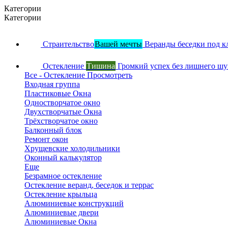
Категории
Категории
Страительство
Вашей мечты
Веранды беседки под к
Остекление
Тишина
Громкий успех без лишнего ш
Все - Остекление
Просмотреть
Входная группа
Пластиковые Окна
Одностворчатое окно
Двухстворчатые Окна
Трёхстворчатое окно
Балконный блок
Ремонт окон
Хрущевские холодильники
Оконный калькулятор
Еще
Безрамное остекление
Остекление веранд, беседок и террас
Остекление крыльца
Алюминиевые конструкций
Алюминиевые двери
Алюминиевые Окна