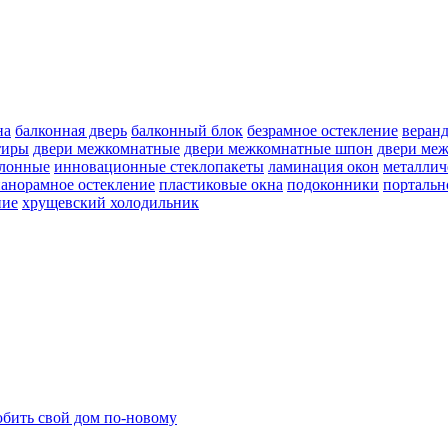
на
балконная дверь
балконный блок
безрамное остекление
веран
тиры
двери межкомнатные
двери межкомнатные шпон
двери ме
улонные
инновационные стеклопакеты
ламинация окон
металлич
анорамное остекление
пластиковые окна
подоконники
портальн
ние
хрущевский холодильник
бить свой дом по-новому