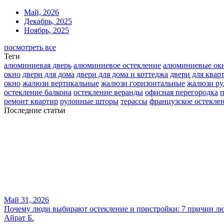
Май, 2026
Декабрь, 2025
Ноябрь, 2025
посмотреть все
Теги
алюминиевая дверь
алюминиевое остекление
алюминиевые ок
окно
двери для дома
двери для дома и коттеджа
двери для квар
окно
жалюзи вертикальные
жалюзи горизонтальные
жалюзи р
остекление балкона
остекление веранды
офисная перегородка
п
ремонт квартир
рулонные шторы
терассы
французское остекле
Последние статьи
Май 31, 2026
Почему люди выбирают остекление и пристройки: 7 причин лю
Айрат Б.