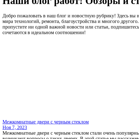
Наши блог работ! Обзоры и с
Добро пожаловать в наш блог и новостную рубрику! Здесь вы н
мира технологий, ремонта, благоустройства и многого другог
пропустите ни одной важной новости или статьи, подпишитесь 
сочетаются в идеальном соотношении!
​Межкомнатные двери​ с черным стеклом
Ноя 7, 2023
Межкомнатные двери с черным стеклом стали очень популярны
возникают вопросы о таких дверях. В этой статье мы расскаже