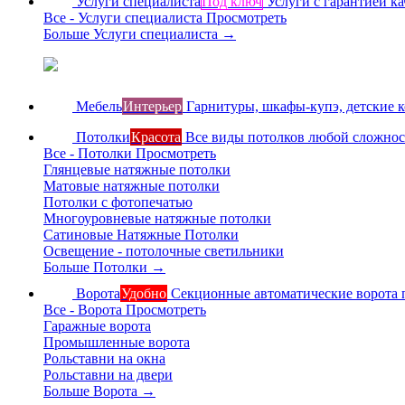
Услуги специалиста
Под ключ
Услуги с гарантией ка
Все - Услуги специалиста
Просмотреть
Больше Услуги специалиста
→
Мебель
Интерьер
Гарнитуры, шкафы-купэ, детские 
Потолки
Красота
Все виды потолков любой сложно
Все - Потолки
Просмотреть
Глянцевые натяжные потолки
Матовые натяжные потолки
Потолки с фотопечатью
Многоуровневые натяжные потолки
Сатиновые Натяжные Потолки
Освещение - потолочные светильники
Больше Потолки
→
Ворота
Удобно
Секционные автоматические ворота 
Все - Ворота
Просмотреть
Гаражные ворота
Промышленные ворота
Рольставни на окна
Рольставни на двери
Больше Ворота
→