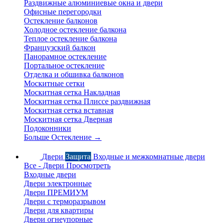
Раздвижные алюминиевые окна и двери
Офисные перегородки
Остекление балконов
Холодное остекление балкона
Теплое остекление балкона
Французский балкон
Панорамное остекление
Портальное остекление
Отделка и обшивка балконов
Москитные сетки
Москитная сетка Накладная
Москитная сетка Плиссе раздвижная
Москитная сетка вставная
Москитная сетка Дверная
Подоконники
Больше Остекление
→
Двери
Защита
Входные и межкомнатные двери
Все - Двери
Просмотреть
Входные двери
Двери электронные
Двери ПРЕМИУМ
Двери с терморазрывом
Двери для квартиры
Двери огнеупорные