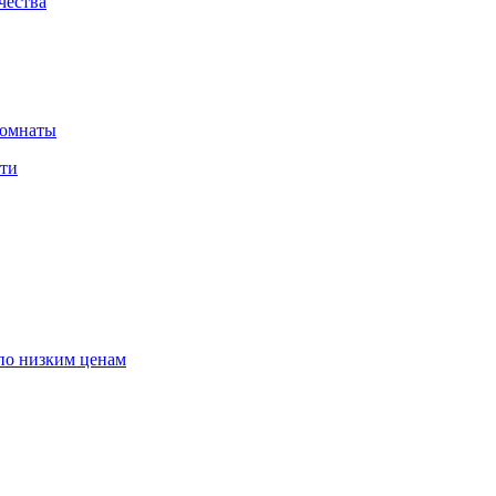
чества
комнаты
сти
по низким ценам