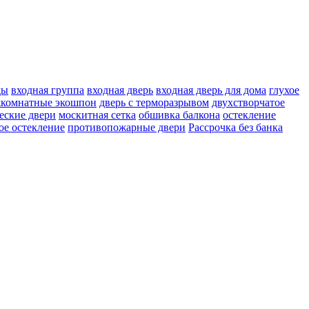
ды
входная группа
входная дверь
входная дверь для дома
глухое
жкомнатные экошпон
дверь с терморазрывом
двухстворчатое
еские двери
москитная сетка
обшивка балкона
остекление
ое остекление
противопожарные двери
Рассрочка без банка