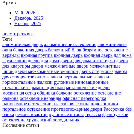
Архив
Май, 2026
Декабрь, 2025
Ноябрь, 2025
посмотреть все
Теги
алюминиевая дверь
алюминиевое остекление
алюминиевые
окна
балконная дверь
балконный блок
безрамное остекление
веранды
входная группа
входная дверь
входная дверь для дома
глухое окно
двери для дома
двери для дома и коттеджа
двери
для квартиры
двери межкомнатные
двери межкомнатные
шпон
двери межкомнатные экошпон
дверь с терморазрывом
двухстворчатое окно
жалюзи вертикальные
жалюзи
горизонтальные
жалюзи рулонные
инновационные
стеклопакеты
ламинация окон
металлические двери
москитная сетка
обшивка балкона
остекление
остекление
балкона
остекление веранды
офисная перегородка
панорамное остекление
пластиковые окна
подоконники
портальное остекление
противопожарные двери
Рассрочка без
банка
ремонт квартир
рулонные шторы
терассы
французское
остекление
хрущевский холодильник
Последние статьи