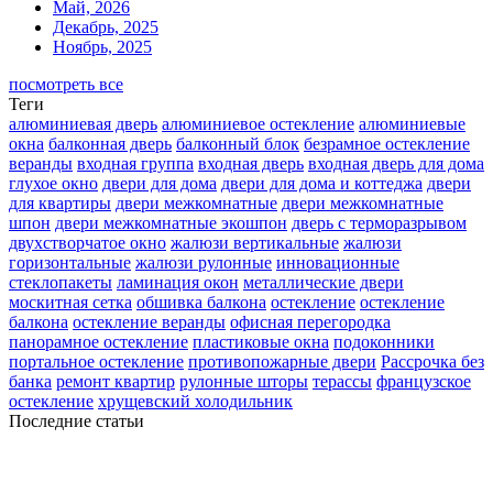
Май, 2026
Декабрь, 2025
Ноябрь, 2025
посмотреть все
Теги
алюминиевая дверь
алюминиевое остекление
алюминиевые
окна
балконная дверь
балконный блок
безрамное остекление
веранды
входная группа
входная дверь
входная дверь для дома
глухое окно
двери для дома
двери для дома и коттеджа
двери
для квартиры
двери межкомнатные
двери межкомнатные
шпон
двери межкомнатные экошпон
дверь с терморазрывом
двухстворчатое окно
жалюзи вертикальные
жалюзи
горизонтальные
жалюзи рулонные
инновационные
стеклопакеты
ламинация окон
металлические двери
москитная сетка
обшивка балкона
остекление
остекление
балкона
остекление веранды
офисная перегородка
панорамное остекление
пластиковые окна
подоконники
портальное остекление
противопожарные двери
Рассрочка без
банка
ремонт квартир
рулонные шторы
терассы
французское
остекление
хрущевский холодильник
Последние статьи