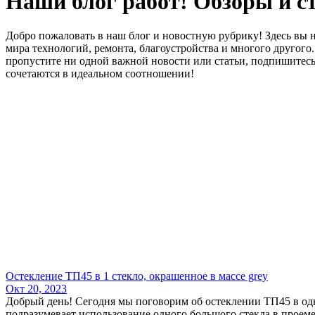
Наши блог работ! Обзоры и с
Добро пожаловать в наш блог и новостную рубрику! Здесь вы н
мира технологий, ремонта, благоустройства и многого другог
пропустите ни одной важной новости или статьи, подпишитесь 
сочетаются в идеальном соотношении!
Остекление ТП45 в 1 стекло, окрашенное в массе grey
Окт 20, 2023
Добрый день! Сегодня мы поговорим об остеклении ТП45 в одно
подразумевает использование одного большого стекла в проеме