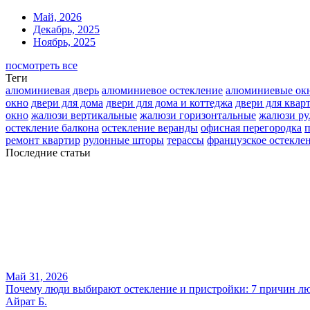
Май, 2026
Декабрь, 2025
Ноябрь, 2025
посмотреть все
Теги
алюминиевая дверь
алюминиевое остекление
алюминиевые ок
окно
двери для дома
двери для дома и коттеджа
двери для квар
окно
жалюзи вертикальные
жалюзи горизонтальные
жалюзи р
остекление балкона
остекление веранды
офисная перегородка
п
ремонт квартир
рулонные шторы
терассы
французское остекле
Последние статьи
Май 31, 2026
Почему люди выбирают остекление и пристройки: 7 причин лю
Айрат Б.