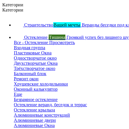
Категории
Категории
Страительство
Вашей мечты
Веранды беседки под к
Остекление
Тишина
Громкий успех без лишнего ш
Все - Остекление
Просмотреть
Входная группа
Пластиковые Окна
Одностворчатое окно
Двухстворчатые Окна
Трёхстворчатое окно
Балконный блок
Ремонт окон
Хрущевские холодильники
Оконный калькулятор
Еще
Безрамное остекление
Остекление веранд, беседок и террас
Остекление крыльца
Алюминиевые конструкций
Алюминиевые двери
Алюминиевые Окна