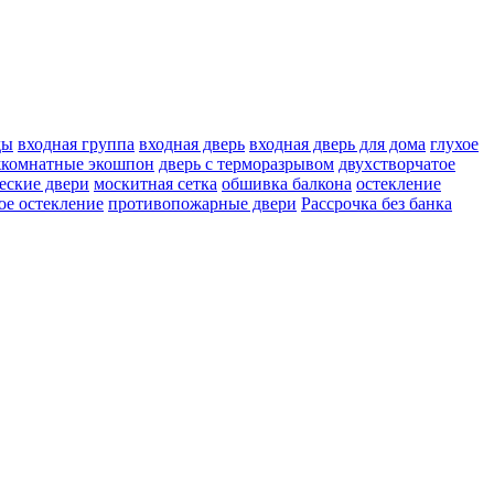
ды
входная группа
входная дверь
входная дверь для дома
глухое
жкомнатные экошпон
дверь с терморазрывом
двухстворчатое
еские двери
москитная сетка
обшивка балкона
остекление
ое остекление
противопожарные двери
Рассрочка без банка