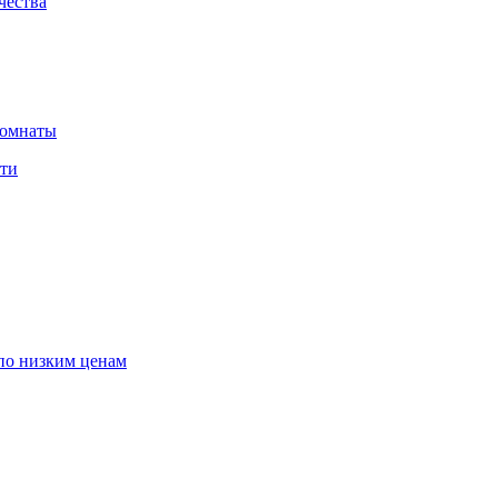
чества
комнаты
сти
по низким ценам