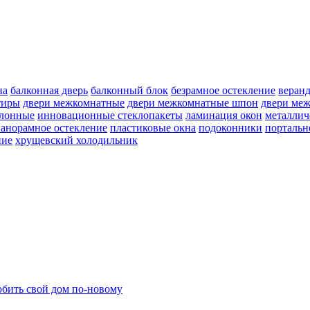
на
балконная дверь
балконный блок
безрамное остекление
веран
тиры
двери межкомнатные
двери межкомнатные шпон
двери ме
улонные
инновационные стеклопакеты
ламинация окон
металлич
анорамное остекление
пластиковые окна
подоконники
портальн
ние
хрущевский холодильник
бить свой дом по-новому