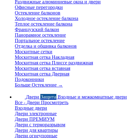
Раздвижные алюминиевые окна и двери
Офисные перегородки
Остекление балконов
Холодное остекление балкона
Теплое остекление балкона
Французский балкон
Панорамное остекление
Портальное остекление
Отделка и обшивка балконов
Москитные сетки
Москитная сетка Накладная
Москитная сетка Плиссе раздвижная
Москитная сетка вставная
Москитная сетка Дверная
Подоконники
Больше Остекление
→
Двери
Защита
Входные и межкомнатные двери
Все - Двери
Просмотреть
Входные двери
Двери электронные
Двери ПРЕМИУМ
Двери с терморазрывом
Двери для квартиры
Двери огнеупорные