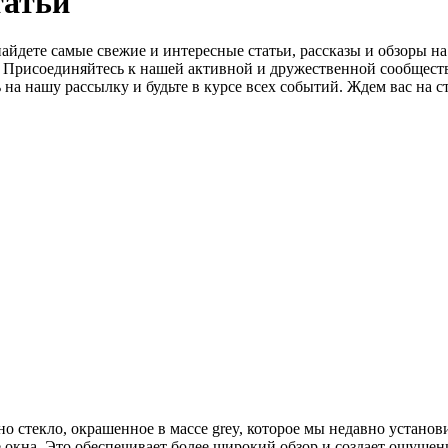
татьй
айдете самые свежие и интересные статьи, рассказы и обзоры н
о. Присоединяйтесь к нашей активной и дружественной сообщест
на нашу рассылку и будьте в курсе всех событий. Ждем вас на с
 стекло, окрашенное в массе grey, которое мы недавно установ
 окна. Это обеспечивает более широкий обзор и создает ощущен