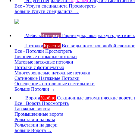
Услуги специалиста
Под ключ
Услуги с гарантией ка
Все - Услуги специалиста
Просмотреть
Больше Услуги специалиста
→
Мебель
Интерьер
Гарнитуры, шкафы-купэ, детские 
Потолки
Красота
Все виды потолков любой сложно
Все - Потолки
Просмотреть
Глянцевые натяжные потолки
Матовые натяжные потолки
Потолки с фотопечатью
Многоуровневые натяжные потолки
Сатиновые Натяжные Потолки
Освещение - потолочные светильники
Больше Потолки
→
Ворота
Удобно
Секционные автоматические ворота 
Все - Ворота
Просмотреть
Гаражные ворота
Промышленные ворота
Рольставни на окна
Рольставни на двери
Больше Ворота
→