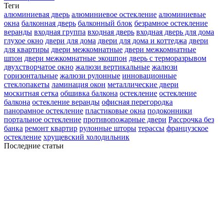
Теги
алюминиевая дверь
алюминиевое остекление
алюминиевые
окна
балконная дверь
балконный блок
безрамное остекление
веранды
входная группа
входная дверь
входная дверь для дома
глухое окно
двери для дома
двери для дома и коттеджа
двери
для квартиры
двери межкомнатные
двери межкомнатные
шпон
двери межкомнатные экошпон
дверь с терморазрывом
двухстворчатое окно
жалюзи вертикальные
жалюзи
горизонтальные
жалюзи рулонные
инновационные
стеклопакеты
ламинация окон
металлические двери
москитная сетка
обшивка балкона
остекление
остекление
балкона
остекление веранды
офисная перегородка
панорамное остекление
пластиковые окна
подоконники
портальное остекление
противопожарные двери
Рассрочка без
банка
ремонт квартир
рулонные шторы
терассы
французское
остекление
хрущевский холодильник
Последние статьи