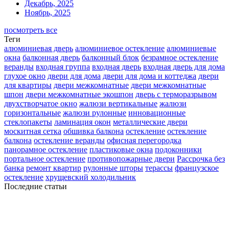
Декабрь, 2025
Ноябрь, 2025
посмотреть все
Теги
алюминиевая дверь
алюминиевое остекление
алюминиевые
окна
балконная дверь
балконный блок
безрамное остекление
веранды
входная группа
входная дверь
входная дверь для дома
глухое окно
двери для дома
двери для дома и коттеджа
двери
для квартиры
двери межкомнатные
двери межкомнатные
шпон
двери межкомнатные экошпон
дверь с терморазрывом
двухстворчатое окно
жалюзи вертикальные
жалюзи
горизонтальные
жалюзи рулонные
инновационные
стеклопакеты
ламинация окон
металлические двери
москитная сетка
обшивка балкона
остекление
остекление
балкона
остекление веранды
офисная перегородка
панорамное остекление
пластиковые окна
подоконники
портальное остекление
противопожарные двери
Рассрочка без
банка
ремонт квартир
рулонные шторы
терассы
французское
остекление
хрущевский холодильник
Последние статьи