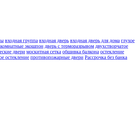
ды
входная группа
входная дверь
входная дверь для дома
глухое
жкомнатные экошпон
дверь с терморазрывом
двухстворчатое
еские двери
москитная сетка
обшивка балкона
остекление
ое остекление
противопожарные двери
Рассрочка без банка