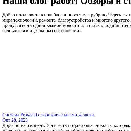
Наши блог работ! Обзоры и с
Добро пожаловать в наш блог и новостную рубрику! Здесь вы н
мира технологий, ремонта, благоустройства и многого другог
пропустите ни одной важной новости или статьи, подпишитесь 
сочетаются в идеальном соотношении!
Система Provedal с горизонтальными жалюзи
Окт 28, 2023
Дорогой наш клиент, У нас есть потрясающая новость, которая
жалюзи над дверью вместо обычной вентиляционной решетки, -