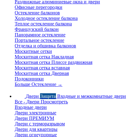
Раздвижные алюминиевые окна и двери
Офисные перегородки
Остекление балконов
Холодное остекление балкона
Теплое остекление балкона
Французский балкон
Панорамное остекление
Портальное остекление
Отделка и обшивка балконов
Москитные сетки
Москитная сетка Накладная
Москитная сетка Плиссе раздвижная
Москитная сетка вставная
Москитная сетка Дверная
Подоконники
Больше Остекление
→
Двери
Защита
Входные и межкомнатные двери
Все - Двери
Просмотреть
Входные двери
Двери электронные
Двери ПРЕМИУМ
Двери с терморазрывом
Двери для квартиры
Двери огнеупорные