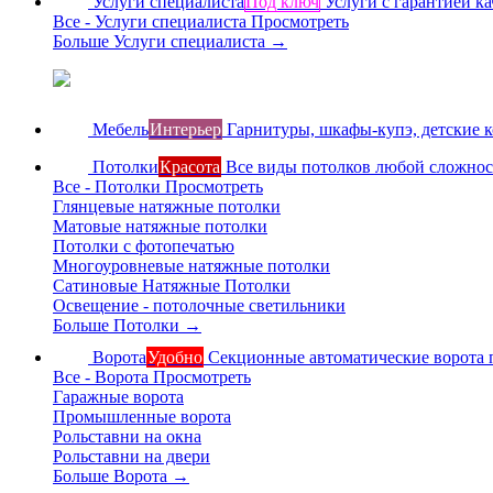
Услуги специалиста
Под ключ
Услуги с гарантией ка
Все - Услуги специалиста
Просмотреть
Больше Услуги специалиста
→
Мебель
Интерьер
Гарнитуры, шкафы-купэ, детские 
Потолки
Красота
Все виды потолков любой сложно
Все - Потолки
Просмотреть
Глянцевые натяжные потолки
Матовые натяжные потолки
Потолки с фотопечатью
Многоуровневые натяжные потолки
Сатиновые Натяжные Потолки
Освещение - потолочные светильники
Больше Потолки
→
Ворота
Удобно
Секционные автоматические ворота 
Все - Ворота
Просмотреть
Гаражные ворота
Промышленные ворота
Рольставни на окна
Рольставни на двери
Больше Ворота
→