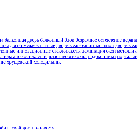
на
балконная дверь
балконный блок
безрамное остекление
веран
тиры
двери межкомнатные
двери межкомнатные шпон
двери ме
улонные
инновационные стеклопакеты
ламинация окон
металлич
анорамное остекление
пластиковые окна
подоконники
портальн
ние
хрущевский холодильник
бить свой дом по-новому