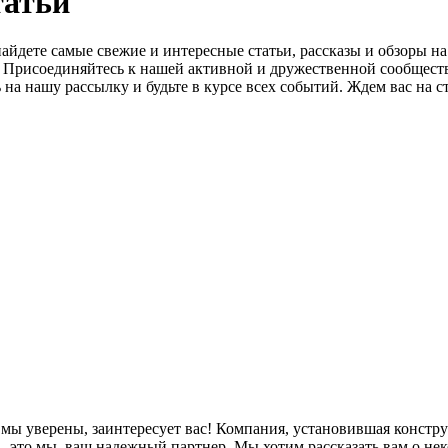
татьй
айдете самые свежие и интересные статьи, рассказы и обзоры н
о. Присоединяйтесь к нашей активной и дружественной сообщест
на нашу рассылку и будьте в курсе всех событий. Ждем вас на с
, мы уверены, заинтересует вас! Компания, установившая конст
 это мы, ваш надежный партнер. Мы хотим рассказать вам о нек