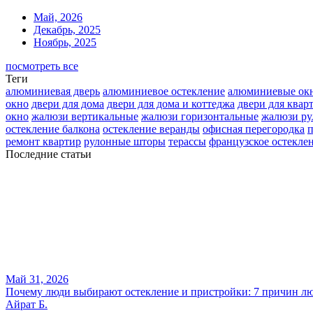
Май, 2026
Декабрь, 2025
Ноябрь, 2025
посмотреть все
Теги
алюминиевая дверь
алюминиевое остекление
алюминиевые ок
окно
двери для дома
двери для дома и коттеджа
двери для квар
окно
жалюзи вертикальные
жалюзи горизонтальные
жалюзи р
остекление балкона
остекление веранды
офисная перегородка
п
ремонт квартир
рулонные шторы
терассы
французское остекле
Последние статьи
Май 31, 2026
Почему люди выбирают остекление и пристройки: 7 причин лю
Айрат Б.