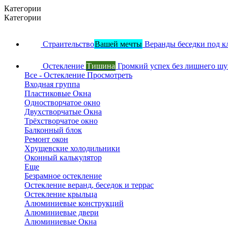
Категории
Категории
Страительство
Вашей мечты
Веранды беседки под к
Остекление
Тишина
Громкий успех без лишнего ш
Все - Остекление
Просмотреть
Входная группа
Пластиковые Окна
Одностворчатое окно
Двухстворчатые Окна
Трёхстворчатое окно
Балконный блок
Ремонт окон
Хрущевские холодильники
Оконный калькулятор
Еще
Безрамное остекление
Остекление веранд, беседок и террас
Остекление крыльца
Алюминиевые конструкций
Алюминиевые двери
Алюминиевые Окна