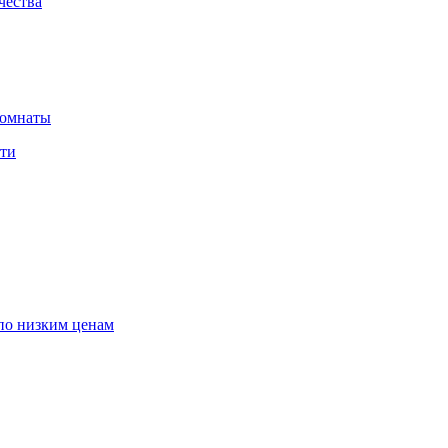
чества
комнаты
сти
по низким ценам