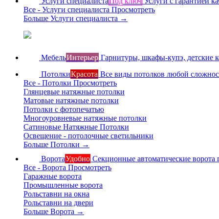
Услуги специалиста
Под ключ
Услуги с гарантией ка
Все - Услуги специалиста
Просмотреть
Больше Услуги специалиста
→
Мебель
Интерьер
Гарнитуры, шкафы-купэ, детские 
Потолки
Красота
Все виды потолков любой сложно
Все - Потолки
Просмотреть
Глянцевые натяжные потолки
Матовые натяжные потолки
Потолки с фотопечатью
Многоуровневые натяжные потолки
Сатиновые Натяжные Потолки
Освещение - потолочные светильники
Больше Потолки
→
Ворота
Удобно
Секционные автоматические ворота 
Все - Ворота
Просмотреть
Гаражные ворота
Промышленные ворота
Рольставни на окна
Рольставни на двери
Больше Ворота
→