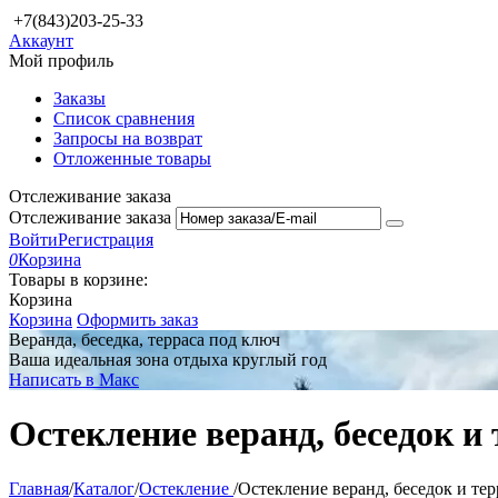
+7(843)203-25-33
Аккаунт
Мой профиль
Заказы
Список сравнения
Запросы на возврат
Отложенные товары
Отслеживание заказа
Отслеживание заказа
Войти
Регистрация
0
Корзина
Товары в корзине:
Корзина
Корзина
Оформить заказ
Веранда, беседка, терраса под ключ
Ваша идеальная зона отдыха круглый год
Написать в Макс
Остекление веранд, беседок и
Главная
/
Каталог
/
Остекление
/
Остекление веранд, беседок и тер