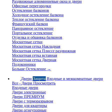
Раздвижные алюминиевые окна и двери
Офисные перегородки
Остекление балконов
Холодное остекление балкона
Теплое остекление балкона
Французский балкон
Панорамное остекление
Портальное остекление
Отделка и обшивка балконов
Москитные сетки
Москитная сетка Накладная
Москитная сетка Плиссе раздвижная
Москитная сетка вставная
Москитная сетка Дверная
Подоконники
Больше Остекление
→
Двери
Защита
Входные и межкомнатные двери
Все - Двери
Просмотреть
Входные двери
Двери электронные
Двери ПРЕМИУМ
Двери с терморазрывом
Двери для квартиры
Двери огнеупорные