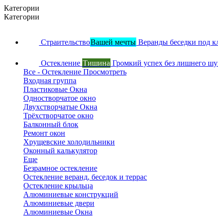
Категории
Категории
Страительство
Вашей мечты
Веранды беседки под к
Остекление
Тишина
Громкий успех без лишнего ш
Все - Остекление
Просмотреть
Входная группа
Пластиковые Окна
Одностворчатое окно
Двухстворчатые Окна
Трёхстворчатое окно
Балконный блок
Ремонт окон
Хрущевские холодильники
Оконный калькулятор
Еще
Безрамное остекление
Остекление веранд, беседок и террас
Остекление крыльца
Алюминиевые конструкций
Алюминиевые двери
Алюминиевые Окна