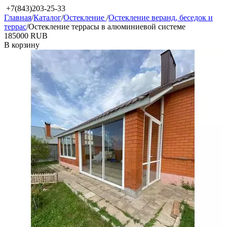
+7(843)203-25-33
Главная
/
Каталог
/
Остекление
/
Остекление веранд, беседок и
террас
/
Остекление террасы в алюминиевой системе
‍185000‍
RUB
В корзину