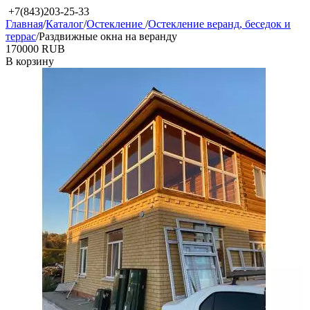
+7(843)203-25-33
Главная
/
Каталог
/
Остекление
/
Остекление веранд, беседок и
террас
/
Раздвижные окна на веранду
‍170000‍
RUB
В корзину