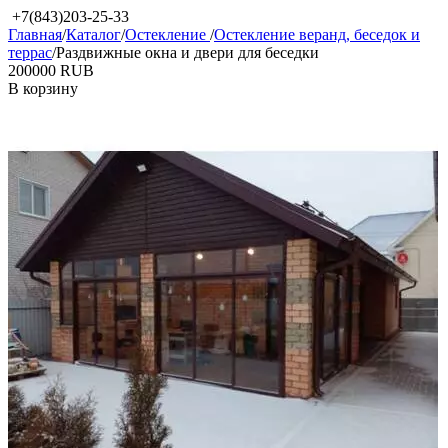
+7(843)203-25-33
Главная
/
Каталог
/
Остекление
/
Остекление веранд, беседок и
террас
/
Раздвижные окна и двери для беседки
‍200000‍
RUB
В корзину